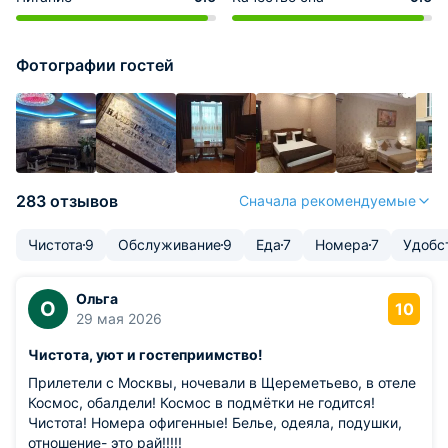
Фотографии гостей
283 отзывов
Сначала рекомендуемые
Чистота
9
Обслуживание
9
Еда
7
Номера
7
Удобс
Ольга
О
10
29 мая 2026
Чистота, уют и гостеприимство!
Прилетели с Москвы, ночевали в Щереметьево, в отеле
Космос, обалдели! Космос в подмётки не годится!
Чистота! Номера офигенные! Белье, одеяла, подушки,
отношение- это рай!!!!!