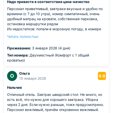
Надо привести в соответствие цена-качество
Персонал приветливый, завтраки вкусные и удобно по
времени (с 7 до 10 утра), номер симпатичный, очень
удобный матрац на кровати, собственная парковка,
остановка маршрутки рядом
Из недостатков: попали в морозную погоду, в номере
было прохладно из-за эркерных окон, но можно
Читать полностью
подтопить сплит-системой, главное включить на таймер
или заранее. Подушки показались высоковаты. Запах
Проживание:
3 января 2026 (4 дня)
канализации в санузле, вентиляция не помогает!
Тип номера:
Двухместный (Комфорт с 1 общей
кроватью)
Ольга
О
9.6
15 января 2026
Нальчик
Отличный отель. Завтрак шведский стол. Не много, но
есть всё, что нужно для хорошего завтрака. Уборка
через 2 дня. Если нужно раньше, тоже предусмотрено.
Персонал вежливый, причём откровенно вежливый.