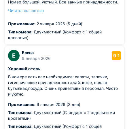
Номер большой, уютный. Все ванные принадлежности.
Халаты большие , тапочки. Рядом продуктовые
Читать полностью
магазины. Чуть дальше мы нашли хорошее кафе. Мы
жили 5 суток. Довольны всем. В день отъезда, пришли
Проживание:
2 января 2026 (5 дней)
на завтрак немного раньше, всё было готово!
Из недостатков: бывали шумные постояльцы. Но это не
Тип номера:
Двухместный (Комфорт с 1 общей
критично.
кроватью)
Елена
Е
9.1
9 января 2026
Хороший отель
В номере есть все необходимое: халаты, тапочки,
гигиенические принадлежности,чай, кофе, вода в
бутылках,посуда. Очень приветливый персонал. Чисто
и уютно.
Проживание:
6 января 2026 (3 дня)
Тип номера:
Двухместный (Стандарт с 2 отдельными
кроватями)
Тип номера:
Двухместный (Комфорт с 1 общей