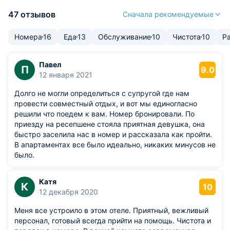
47 отзывов
Сначала рекомендуемые
Номера
16
Еда
13
Обслуживание
10
Чистота
10
Р
Павел
П
9.0
12 января 2021
Долго не могли определиться с супругой где нам
провести совместный отдых, и вот мы единогласно
решили что поедем к вам. Номер бронировали. По
приезду на ресепшене стояла приятная девушка, она
быстро заселила нас в номер и рассказала как пройти.
В апартаментах все было идеально, никаких минусов не
было.
Катя
К
10
12 декабря 2020
Меня все устроило в этом отеле. Приятный, вежливый
персонал, готовый всегда прийти на помощь. Чистота и