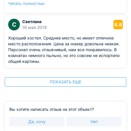
душевой тек кран, но это легко исправить.
Читать полностью
Из недостатков: не понравилась немытая посуда на
кухне, хотя никого на тот момент там не было.
Светлана
С
8.6
16 мая 2019
Хороший хостел. Среднее место, но имеет отличное
место расположения. Цена за номер довольна низкая.
Персонал очень отзывчивый, нам все понравилось. В
комнатах немного пыльно, но это совсем не испортило
общей картины.
ПОКАЗАТЬ ЕЩЕ
Вы хотите написать отзыв на этот объект?
Да, хочу
Нет