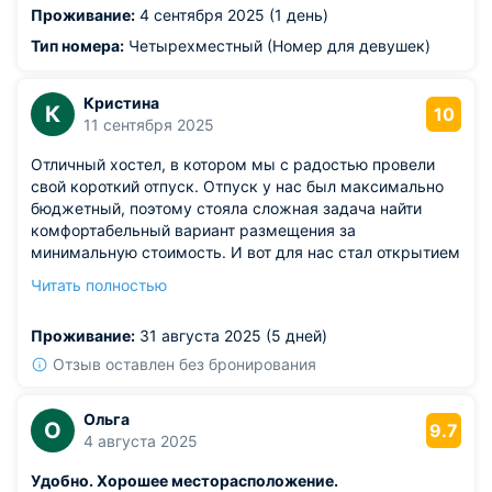
Проживание:
4 сентября 2025 (1 день)
Тип номера:
Четырехместный (Номер для девушек)
Кристина
К
10
11 сентября 2025
Отличный хостел, в котором мы с радостью провели
свой короткий отпуск. Отпуск у нас был максимально
бюджетный, поэтому стояла сложная задача найти
комфортабельный вариант размещения за
минимальную стоимость. И вот для нас стал открытием
этот прекрасный хостел. Понравилось, что общие зоны
Читать полностью
чистые, все соблюдают порядок. Ночью нет лишнего
шума и можно комфортно выспаться. Да и кровати
Проживание:
31 августа 2025 (5 дней)
тоже неплохие. Рекомендую.
Отзыв оставлен без бронирования
Ольга
О
9.7
4 августа 2025
Удобно. Хорошее месторасположение.