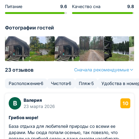
Питание
9.6
Качество сна
9.8
Фотографии гостей
23 отзывов
Сначала рекомендуемые
Расположение
6
Чистота
6
Пляж
5
Удобства в номе
Валерия
В
10
23 марта 2026
Грибов море!
База отдыха для любителей природы со всеми ее
дарами. Мы сюда попали осенью, так повезло, что
попали на грибной сезон и даже смогли насобирать