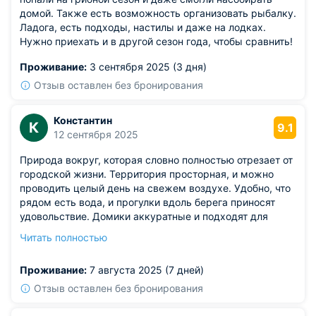
домой. Также есть возможность организовать рыбалку.
Ладога, есть подходы, настилы и даже на лодках.
Нужно приехать и в другой сезон года, чтобы сравнить!
Проживание:
3 сентября 2025 (3 дня)
Отзыв оставлен без бронирования
Константин
К
9.1
12 сентября 2025
Природа вокруг, которая словно полностью отрезает от
городской жизни. Территория просторная, и можно
проводить целый день на свежем воздухе. Удобно, что
рядом есть вода, и прогулки вдоль берега приносят
удовольствие. Домики аккуратные и подходят для
отдыха с семьей. Вечером хорошо сидеть у костра и
Читать полностью
слушать звуки леса. Атмосфера расслабляет и
настраивает на спокойный лад.
Проживание:
7 августа 2025 (7 дней)
Из недостатков: вечером на улице мало освещения для
прогулок.
Отзыв оставлен без бронирования