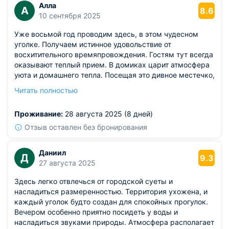
Алла
А
8.6
10 сентября 2025
Уже восьмой год проводим здесь, в этом чудесном
уголке. Получаем истинное удовольствие от
восхитительного времяпровождения. Гостям тут всегда
оказывают теплый прием. В домиках царит атмосфера
уюта и домашнего тепла. Посещая это дивное местечко,
словно оказываешься в волшебной стране. Здесь
Читать полностью
можно сполна ощутить умиротворение и гармонию с
природой. Каждый год природа щедро делится своими
Проживание:
28 августа 2025 (8 дней)
плодами.
Отзыв оставлен без бронирования
Даниил
Д
9.3
27 августа 2025
Здесь легко отвлечься от городской суеты и
насладиться размеренностью. Территория ухожена, и
каждый уголок будто создан для спокойных прогулок.
Вечером особенно приятно посидеть у воды и
насладиться звуками природы. Атмосфера располагает