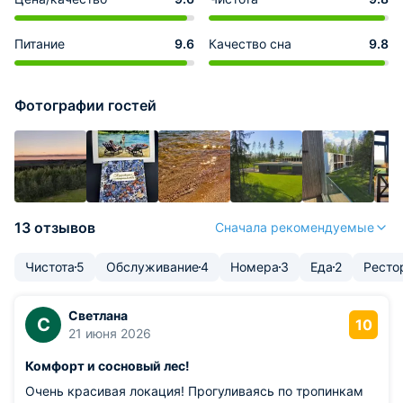
Питание
9.6
Качество сна
9.8
Фотографии гостей
13 отзывов
Сначала рекомендуемые
Чистота
5
Обслуживание
4
Номера
3
Еда
2
Ресто
Светлана
С
10
21 июня 2026
Комфорт и сосновый лес!
Очень красивая локация! Прогуливаясь по тропинкам