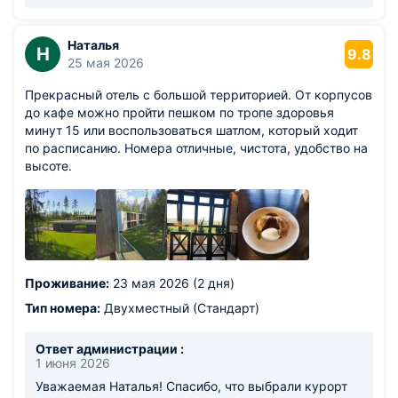
гармонию с природой. Приятно знать, что работа
персонала и комплимент ко дню рождения оставили
у Вас положительные эмоции. Наша команда всегда
Наталья
Н
9.8
стремится окружить гостей заботой и вниманием,
25 мая 2026
особенно в такие значимые даты. Искренне
Прекрасный отель с большой территорией. От корпусов
надеемся, что в скором времени будет
до кафе можно пройти пешком по тропе здоровья
приветствовать Вас вновь! С наилучшими
минут 15 или воспользоваться шатлом, который ходит
пожеланиями, курорт «Игора».
по расписанию. Номера отличные, чистота, удобство на
высоте.
Проживание:
23 мая 2026 (2 дня)
Тип номера:
Двухместный (Стандарт)
Ответ администрации :
1 июня 2026
Уважаемая Наталья! Спасибо, что выбрали курорт