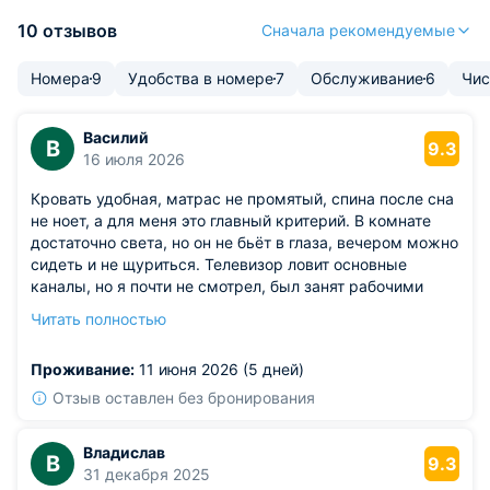
10 отзывов
Сначала рекомендуемые
Номера
9
Удобства в номере
7
Обслуживание
6
Чис
Василий
В
9.3
16 июля 2026
Кровать удобная, матрас не промятый, спина после сна
не ноет, а для меня это главный критерий. В комнате
достаточно света, но он не бьёт в глаза, вечером можно
сидеть и не щуриться. Телевизор ловит основные
каналы, но я почти не смотрел, был занят рабочими
вопросами. Понравилось, что в номере нет лишних
Читать полностью
запахов, всё чисто и аккуратно, без навязчивого
аромата освежителя. В коридоре тихо, никто не
Проживание:
11 июня 2026 (5 дней)
хлопает дверями, это тоже плюс. В общем, провёл тут
несколько дней и ни разу не почувствовал
Отзыв оставлен без бронирования
дискомфорта.
Из недостатков: в ванной комнате не хватает
Владислав
В
небольшой полочки для мелочей, приходится всё
9.3
31 декабря 2025
ставить на край раковины.