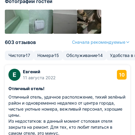
Фотографии гостей
603 отзывов
Сначала рекомендуемые
Чистота
17
Номера
15
Обслуживание
14
Удобства в
Евгений
Е
10
11 августа 2022
Отличный отель!
Отличный отель, удачное расположение, тихий зелёный
район и одновременно недалеко от центра города,
чистые уютные номера, вежливый персонал, хорошие
цены.
Из недостатков: в данный момент столовая отеля
закрыта на ремонт. Для тех, кто любит питаться в
самом отеле, это минус.