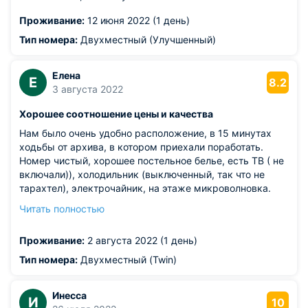
Проживание:
12 июня 2022 (1 день)
Тип номера:
Двухместный (Улучшенный)
Елена
Е
8.2
3 августа 2022
Хорошее соотношение цены и качества
Нам было очень удобно расположение, в 15 минутах
ходьбы от архива, в котором приехали поработать.
Номер чистый, хорошее постельное белье, есть ТВ ( не
включали)), холодильник (выключенный, так что не
тарахтел), электрочайник, на этаже микроволновка.
Вокруг садик, лавочки, ухожено. Совсем рядом
Читать полностью
нашлась Пятёрочка и очень приличное кафе
«Оранжерея». Цена за номер прямо совсем низкая, так
Проживание:
2 августа 2022 (1 день)
что вполне приемлемое жильё за такие деньги.
Персонал приветливый, на все вопросы нам любезно с
Тип номера:
Двухместный (Twin)
улыбкой ответили, оформление заняло пару минут, так
что все хорошо. Вайфай хороший. Из недостатков: 1.
Инесса
Душ с туалетом в таком узком закутке, что до
И
10