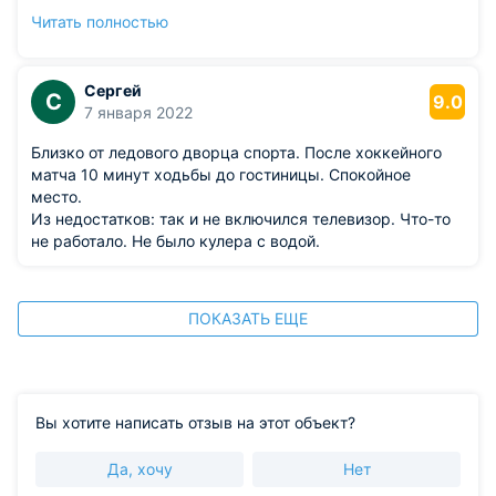
телевизор (я им тоже не пользовался) были в номере.
Читать полностью
Кровать, на которой я спал, удобная. И территория
вокруг отеля чистая.
Сергей
С
9.0
7 января 2022
Близко от ледового дворца спорта. После хоккейного
матча 10 минут ходьбы до гостиницы. Спокойное
место.
Из недостатков: так и не включился телевизор. Что-то
не работало. Не было кулера с водой.
ПОКАЗАТЬ ЕЩЕ
Вы хотите написать отзыв на этот объект?
Да, хочу
Нет