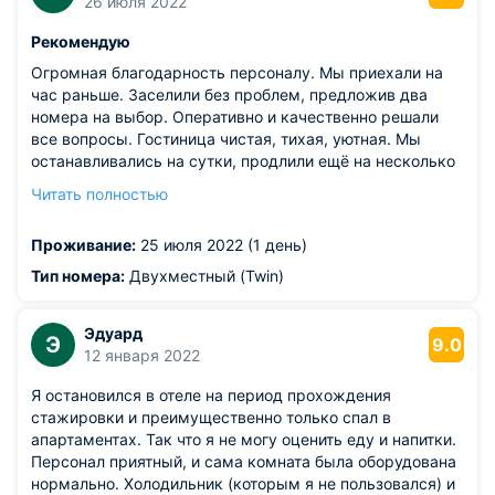
26 июля 2022
туалетной бумаги и мусорного бачка мне (со сломанной
рукой особенно) дотянуться было непросто. 2. Душно
Рекомендую
даже несмотря на открытое окно. Видимо, зимой как-то
покомфортнее (если топят норм). 3. По виду подумали,
Огромная благодарность персоналу. Мы приехали на
что место будет тихое, но не повезло: всю ночь какие-
час раньше. Заселили без проблем, предложив два
то шумы с улицы, плюс слышно было, как соседи за
номера на выбор. Оперативно и качественно решали
стеной принимают душ в два часа ночи - как будто в
все вопросы. Гостиница чистая, тихая, уютная. Мы
нашем номере, а в 4 часа кто-то начал в полный голос
останавливались на сутки, продлили ещё на несколько
разговаривать в коридоре ( понимаю, что просто так
дней. Питания нет, но рядом "Пятёрочка", на этаже
Читать полностью
«повезло», но из песни слова не выкинешь. Все равно
чайник, микроволновка. У нас в номере тоже был
благодарны за приём.
чайник, холодильник. Будем приезжать ещё.
Проживание:
25 июля 2022 (1 день)
Тип номера:
Двухместный (Twin)
Эдуард
Э
9.0
12 января 2022
Я остановился в отеле на период прохождения
стажировки и преимущественно только спал в
апартаментах. Так что я не могу оценить еду и напитки.
Персонал приятный, и сама комната была оборудована
нормально. Холодильник (которым я не пользовался) и