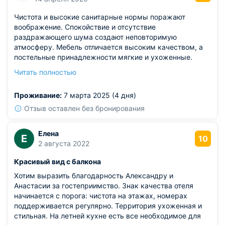
Чистота и высокие санитарные нормы поражают
воображение. Спокойствие и отсутствие
раздражающего шума создают неповторимую
атмосферу. Мебель отличается высоким качеством, а
постельные принадлежности мягкие и ухоженные.
Помещение отлично вентилируется и освещается,
Читать полностью
передвижение по нему удобное. Никаких негативных
моментов за время проживания не возникло,
Проживание:
7 марта 2025 (4 дня)
непременно порекомендую другим.
Отзыв оставлен без бронирования
Елена
Е
10
2 августа 2022
Красивый вид с балкона
Хотим выразить благодарность Александру и
Анастасии за гостеприимство. Знак качества отеля
начинается с порога: чистота на этажах, номерах
поддерживается регулярно. Территория ухоженная и
стильная. На летней кухне есть все необходимое для