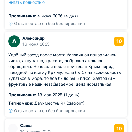
Читать полностью
отвлекаться на мелочи. Высокий профессионализм
администраторов и горничных, обеспечивающих
Проживание:
4 июня 2026 (4 дня)
качественную уборку, экономит моё время и помогает
сохранять высокую концентрацию на задачах.
Отзыв оставлен без бронирования
Александр
А
10
16 июня 2025
Удобный заезд после моста Условия оч понравились,
чисто, аккуратно, красиво, доброжелательное
обращение. Ночевали после приезда в Крым перед
поездкой по всему Крыму. Если бы была возможность
купаться в море, то все было бы 5 плюс. Завтраки -
фруктовые каши незабываемое. цена нормальная.
Проживание:
18 мая 2025 (1 день)
Тип номера:
Двухместный (Комфорт)
Отзыв оставлен без бронирования
Саша
10
14 апреля 2025