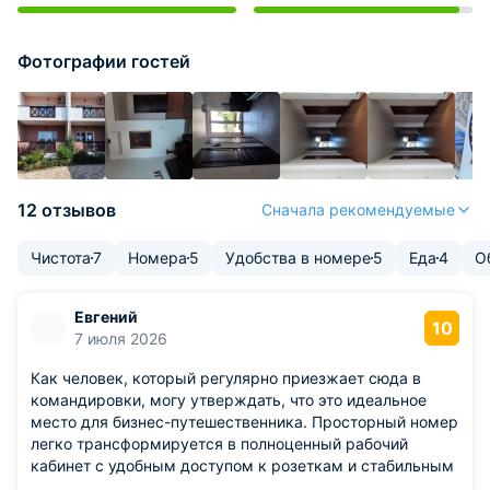
Фотографии гостей
12 отзывов
Сначала рекомендуемые
Чистота
7
Номера
5
Удобства в номере
5
Еда
4
О
Евгений
10
7 июля 2026
Как человек, который регулярно приезжает сюда в
командировки, могу утверждать, что это идеальное
место для бизнес-путешественника. Просторный номер
легко трансформируется в полноценный рабочий
кабинет с удобным доступом к розеткам и стабильным
интернетом. Отличные бытовые условия позволяют не