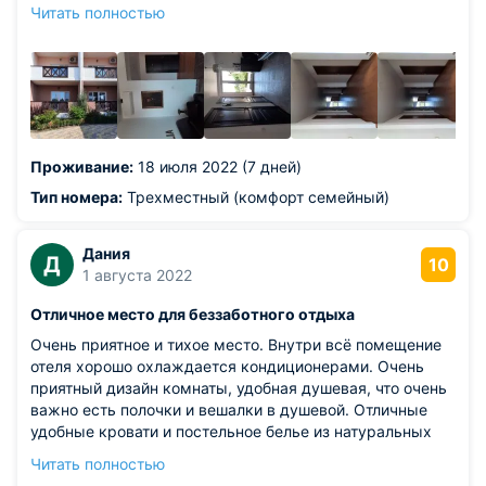
тех,кто любит готовить сам. Александр не только очень
Читать полностью
аккуратен и педантичен,он ещё и великолепный
кулинар и радушный хозяин,который приглашает всех
на субботний "семейный" ужин...аромат и вкус
шашлыка или плова навсегда остаётся в памяти и
закрепляется дегустацией натуральных вин. Спасибо
огромное за наш отпуск! С уважением, Андрей и Елена.
Из недостатков: минусов нет
Проживание:
18 июля 2022 (7 дней)
Тип номера:
Трехместный (комфорт семейный)
Дания
Д
10
1 августа 2022
Отличное место для беззаботного отдыха
Очень приятное и тихое место. Внутри всё помещение
отеля хорошо охлаждается кондиционерами. Очень
приятный дизайн комнаты, удобная душевая, что очень
важно есть полочки и вешалки в душевой. Отличные
удобные кровати и постельное белье из натуральных
тканей. У комнаты большой балкон на котором приятно
Читать полностью
можно провести время. До моря минут 7-10 спокойным