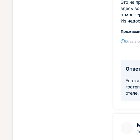
Это не п
здесь вс
атмосфер
Из недос
Проживан
Отзыв о
Ответ
Уважа
гостеп
отеле.
1