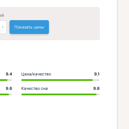
ей
Показать цены
9.4
Цена/качество
9.1
9.6
Качество сна
9.6