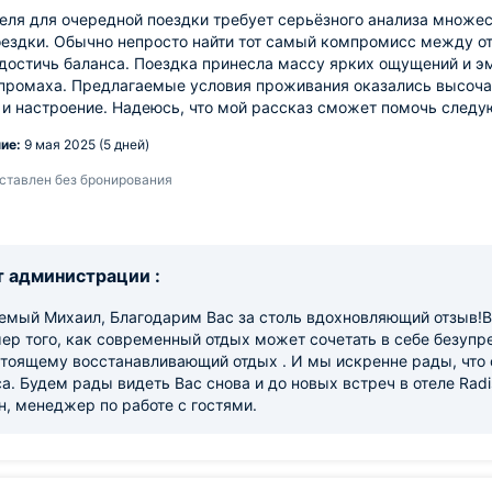
еля для очередной поездки требует серьёзного анализа множе
ездки. Обычно непросто найти тот самый компромисс между отд
достичь баланса. Поездка принесла массу ярких ощущений и э
 промаха. Предлагаемые условия проживания оказались высоча
 и настроение. Надеюсь, что мой рассказ сможет помочь след
ие:
9 мая 2025 (5 дней)
ставлен без бронирования
 администрации :
емый Михаил, Благодарим Вас за столь вдохновляющий отзыв!Ва
ер того, как современный отдых может сочетать в себе безупр
тоящему восстанавливающий отдых . И мы искренне рады, что 
а. Будем рады видеть Вас снова и до новых встреч в отеле Rad
, менеджер по работе с гостями.