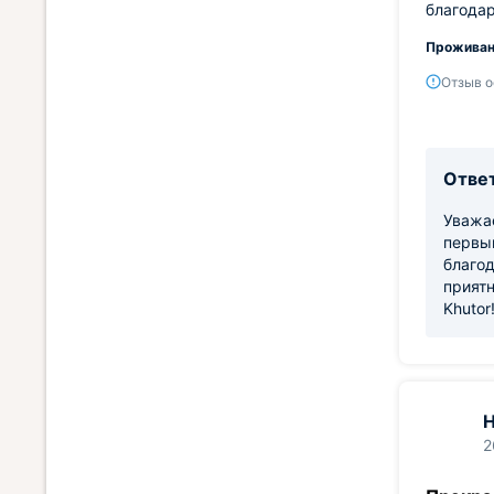
благодар
Проживан
Отзыв о
Ответ
Уважае
первый
благод
приятн
Khutor
Н
2