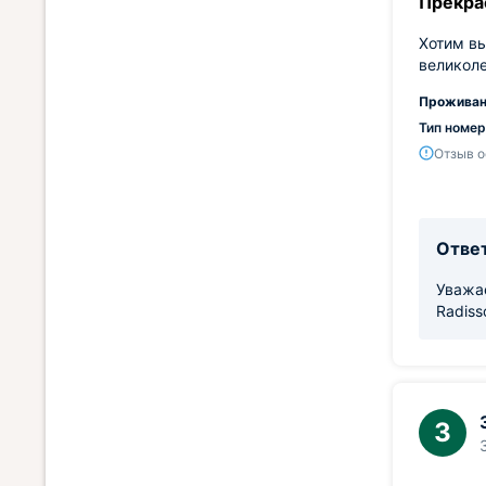
Прекра
Хотим вы
великоле
Проживан
Тип номер
Отзыв о
Ответ
Уважа
Radiss
З