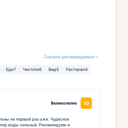
Сначала рекомендуемые
Еда
7
Чистота
6
Вид
5
Ресторан
4
10
Великолепно
льны не первый раз уже. Чудесное
апор воды сильный. Рекомендуем и