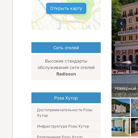
Открыть карту
Сеть отелей
Высокие стандарты
обслуживания сети отелей
Radisson
Номерной 
Роза Хутор
Достопримечательности Розы
Хутор
Инфраструктура Розы Хутор
Развлечения Розы Хутор