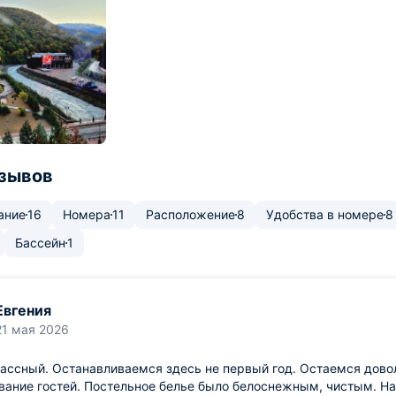
тзывов
ание
16
Номера
11
Расположение
8
Удобства в номере
8
Бассейн
1
Евгения
21 мая 2026
ассный. Останавливаемся здесь не первый год. Остаемся дово
вание гостей. Постельное белье было белоснежным, чистым. Н