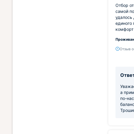
Отбор от
самой по
удалось 
единого
комфорт
Проживан
Отзыв о
Ответ
Уважа
а прим
по-нас
баланс
Трошин