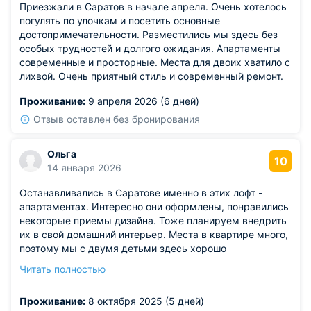
Приезжали в Саратов в начале апреля. Очень хотелось
погулять по улочкам и посетить основные
достопримечательности. Разместились мы здесь без
особых трудностей и долгого ожидания. Апартаменты
современные и просторные. Места для двоих хватило с
лихвой. Очень приятный стиль и современный ремонт.
Проживание:
9 апреля 2026 (6 дней)
Отзыв оставлен без бронирования
Ольга
10
14 января 2026
Останавливались в Саратове именно в этих лофт -
апартаментах. Интересно они оформлены, понравились
некоторые приемы дизайна. Тоже планируем внедрить
их в свой домашний интерьер. Места в квартире много,
поэтому мы с двумя детьми здесь хорошо
разместились. Кухня просторная, уютная, удобная для
Читать полностью
приготовления еды. Холодильник большой, столовых
приборов очень много. Все бытовые нужности в
Проживание:
8 октября 2025 (5 дней)
квартире имеются поэтому здесь довольно комфортно.