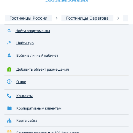
Гостиницы России
Гостиницы Саратова
Ап
Найти апартаменты
Найти тур
Войти в личный кабинет
Добавить объект размещения
О нас
Контакты
Корпоративным клиентам
Карта сайта
Бонусная программа 101Hotels.com