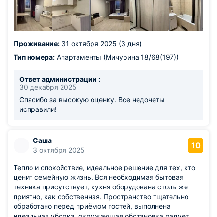
телевизора не было пульта (был в ремонте) Тапочки и
средства для душа нужно взять с собой, их нет.
Полотенца советую тоже взять.
Проживание:
31 октября 2025 (3 дня)
Тип номера:
Апартаменты (Мичурина 18/68(197))
Ответ администрации :
30 декабря 2025
Спасибо за высокую оценку. Все недочеты
исправили!
Саша
10
3 октября 2025
Тепло и спокойствие, идеальное решение для тех, кто
ценит семейную жизнь. Вся необходимая бытовая
техника присутствует, кухня оборудована столь же
приятно, как собственная. Пространство тщательно
обработано перед приёмом гостей, выполнена
идеальная уборка, окружающая обстановка радует