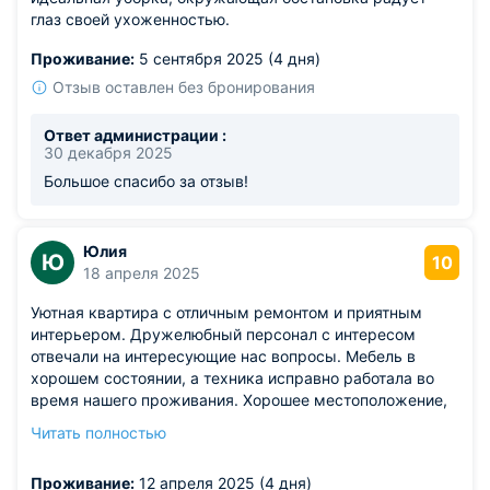
глаз своей ухоженностью.
Проживание:
5 сентября 2025 (4 дня)
Отзыв оставлен без бронирования
Ответ администрации :
30 декабря 2025
Большое спасибо за отзыв!
Юлия
Ю
10
18 апреля 2025
Уютная квартира с отличным ремонтом и приятным
интерьером. Дружелюбный персонал с интересом
отвечали на интересующие нас вопросы. Мебель в
хорошем состоянии, а техника исправно работала во
время нашего проживания. Хорошее местоположение,
в доступности остановка общественного транспорта,
Читать полностью
парк, множество музеев и других развлечений. От
поездки остались только положительные впечатления,
Проживание:
12 апреля 2025 (4 дня)
обязательно еще раз тут остановимся.