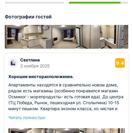
Фотографии гостей
Светлана
9.4
3 ноября 2025
Хорошее месторасположение.
Апартаменты находятся в сравнительно новом доме,
рядом есть магазины (особенно понравился магазин
Осминог - морепродукты- есть готовая еда). До центра
(ТЦ Победа, Рынок, пешеходная ул. Столыпина) 10-15
минут пешком. Квартира эконом класса, но чистая и
просторная, на кухне есть посуда, электрический
Читать полностью
чайник, СВЧ , холодильник.
Из недостатков: плохое освещение - работать с
документами и компьютером было не комфортно. От