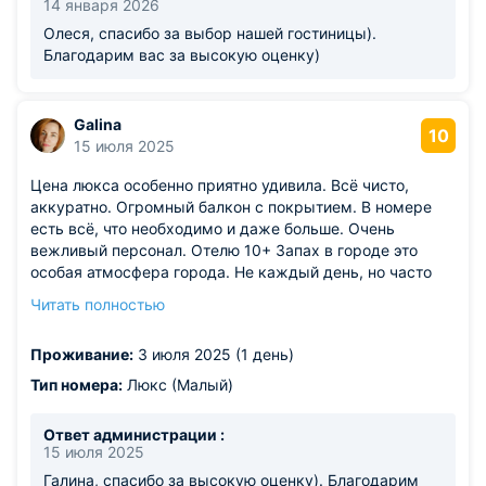
14 января 2026
Олеся, спасибо за выбор нашей гостиницы).
Благодарим вас за высокую оценку)
Galina
10
15 июля 2025
Цена люкса особенно приятно удивила. Всё чисто,
аккуратно. Огромный балкон с покрытием. В номере
есть всё, что необходимо и даже больше. Очень
вежливый персонал. Отелю 10+ Запах в городе это
особая атмосфера города. Не каждый день, но часто
идет выброс в атмосферу неДОотфильтрованных
Читать полностью
"продуктов жизнедеятельности" ЦБК. Администрация
города и само руководство ЦБК видимо сами
Проживание:
3 июля 2025 (1 день)
наслаждаются этим.
Тип номера:
Люкс (Малый)
Ответ администрации :
15 июля 2025
Галина, спасибо за высокую оценку). Благодарим