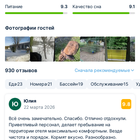
Питание
9.3
Качество сна
9.1
Фотографии гостей
930 отзывов
Сначала рекомендуемые
Еда
23
Номера
21
Бассейн
19
Обслуживание
15
У
Юлия
Ю
9.8
22 марта 2026
Всё очень замечательно. Спасибо. Отлично отдохнули.
Приветливый персонал, делает пребывание на
территории отеля максимально комфортным. Везде
чистота и порядок. Кормят вкусно. Разнообразно.