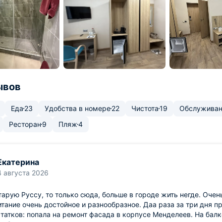
ывов
Еда
23
Удобства в номере
22
Чистота
19
Обслуживан
Ресторан
9
Пляж
4
Екатерина
4 августа 2026
тарую Руссу, то только сюда, больше в городе жить негде. Очен
итание очень достойное и разнообразное. Даа раза за три дня п
татков: попала на ремонт фасада в корпусе Менделеев. На бал