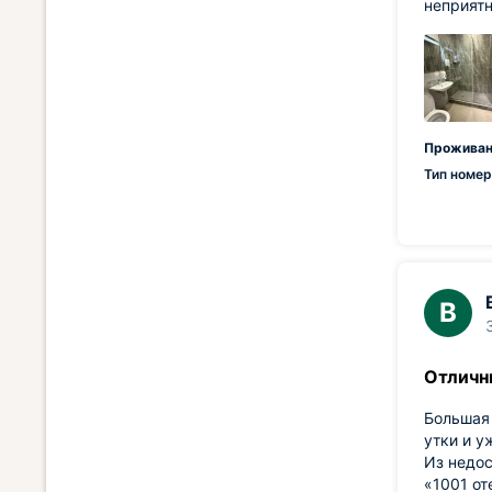
неприятн
Проживан
Тип номер
В
Отличн
Большая 
утки и у
Из недос
«1001 от