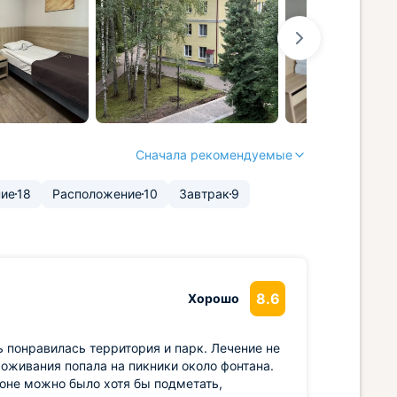
Сначала рекомендуемые
ие
18
Расположение
10
Завтрак
9
8.6
Хорошо
ь понравилась территория и парк. Лечение не
роживания попала на пикники около фонтана.
коне можно было хотя бы подметать,