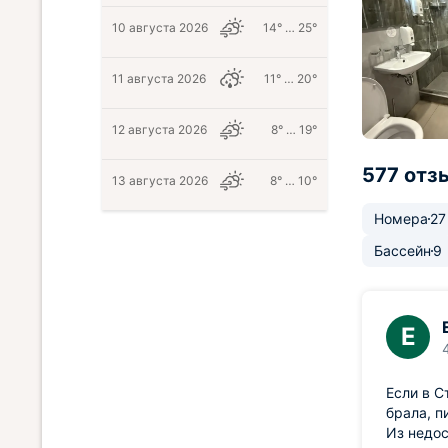
10 августа 2026
14° … 25°
11 августа 2026
11° … 20°
12 августа 2026
8° … 19°
577 отз
13 августа 2026
8° … 10°
Номера
27
Бассейн
9
Е
Если в С
брала, п
Из недос