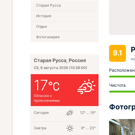
Старая Русса
История
Отдых
Фотогалерея
Р
9.1
н
Старая Русса, Россия
Сб, 8 августа 2026
(
10:28:01
)
Расположен
17
Чистота
Облачно с
прояснениями
Фотогр
Сегодня
12° … 19°
Завтра
9° … 23°