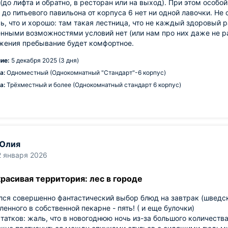
(до лифта и обратно, в ресторан или на выход). При этом особо
до питьевого павильона от корпуса 6 нет ни одной лавочки. Не 
ь, что и хорошо: там такая лестница, что не каждый здоровый 
нными возможностями условий нет (или нам про них даже не ра
жения пребывание будет комфортное.
ие:
5 декабря 2025 (3 дня)
а:
Одноместный (Однокомнатный "Стандарт"-6 корпус)
а:
Трёхместный и более (Однокомнатный стандарт 6 корпус)
Юлия
2 января 2026
расивая территория: лес в городе
ся совершенно фантастический выбор блюд на завтрак (шведски
ленного в собственной пекарне - пять! ( и еще булочки)
татков: жаль, что в новогоднюю ночь из-за большого количества