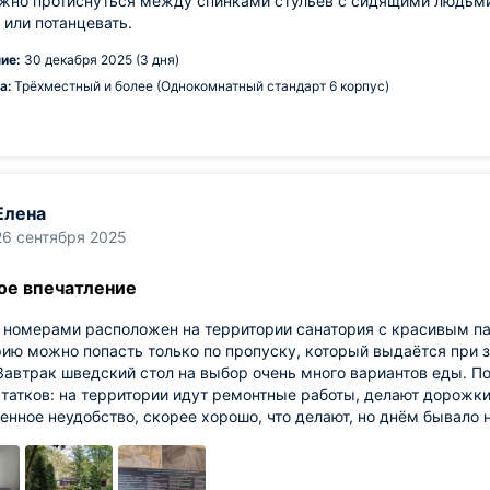
жно протиснуться между спинками стульев с сидящими людьми
 или потанцевать.
ие:
30 декабря 2025 (3 дня)
а:
Трёхместный и более (Однокомнатный стандарт 6 корпус)
Елена
26 сентября 2025
ое впечатление
с номерами расположен на территории санатория с красивым п
ию можно попасть только по пропуску, который выдаётся при з
Завтрак шведский стол на выбор очень много вариантов еды. П
татков: на территории идут ремонтные работы, делают дорожки
енное неудобство, скорее хорошо, что делают, но днём бывало 