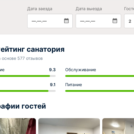
Дата заезда
Дата выезда
Гост
—.—.—
—.—.—
2
ейтинг санатория
а основе 577 отзывов
ие
9.3
Обслуживание
9.1
Питание
афии гостей