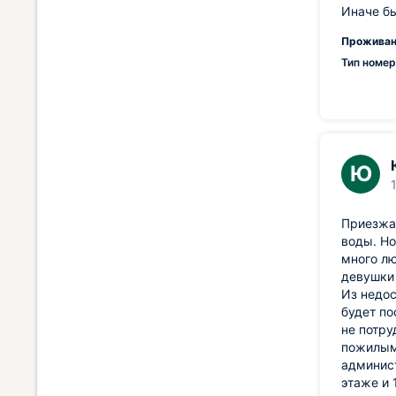
Иначе б
Проживан
Тип номер
Ю
Приезжал
воды. Но
много лю
девушки 
Из недос
будет по
не потру
пожилым 
админист
этаже и 