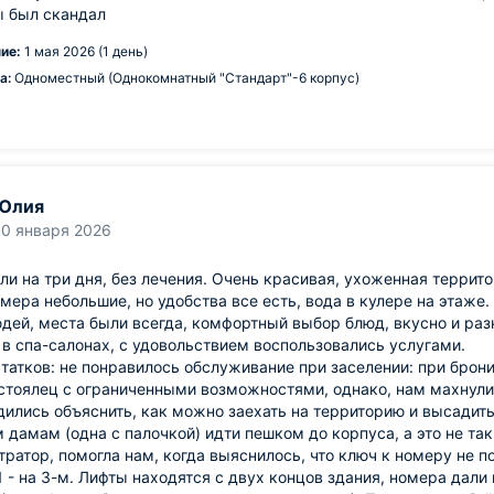
ы был скандал
ие:
1 мая 2026 (1 день)
а:
Одноместный (Однокомнатный "Стандарт"-6 корпус)
Юлия
10 января 2026
и на три дня, без лечения. Очень красивая, ухоженная террит
мера небольшие, но удобства все есть, вода в кулере на этаже
дей, места были всегда, комфортный выбор блюд, вкусно и ра
в спа-салонах, с удовольствием воспользовались услугами.
татков: не понравилось обслуживание при заселении: при брони
стоялец с ограниченными возможностями, однако, нам махнули
дились объяснить, как можно заехать на территорию и высадит
дамам (одна с палочкой) идти пешком до корпуса, а это не так
ратор, помогла нам, когда выяснилось, что ключ к номеру не п
1 - на 3-м. Лифты находятся с двух концов здания, номера дал