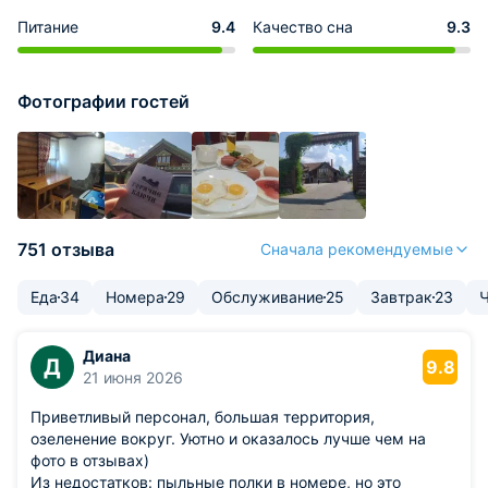
Питание
9.4
Качество сна
9.3
Фотографии гостей
751 отзыва
Сначала рекомендуемые
Еда
34
Номера
29
Обслуживание
25
Завтрак
23
Ч
Диана
Д
9.8
21 июня 2026
Приветливый персонал, большая территория,
озеленение вокруг. Уютно и оказалось лучше чем на
фото в отзывах)
Из недостатков: пыльные полки в номере, но это