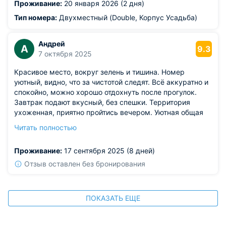
Проживание:
20 января 2026 (2 дня)
Тип номера:
Двухместный (Double, Корпус Усадьба)
Андрей
А
9.3
7 октября 2025
Красивое место, вокруг зелень и тишина. Номер
уютный, видно, что за чистотой следят. Всё аккуратно и
спокойно, можно хорошо отдохнуть после прогулок.
Завтрак подают вкусный, без спешки. Территория
ухоженная, приятно пройтись вечером. Уютная общая
зона, где можно посидеть с чаем. В целом место
Читать полностью
душевное.
Из недостатков: по вечерам не всегда хватает
Проживание:
17 сентября 2025 (8 дней)
парковочных мест.
Отзыв оставлен без бронирования
ПОКАЗАТЬ ЕЩЕ