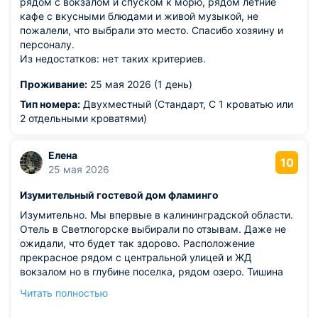
рядом с вокзалом и спуском к морю, рядом летние
кафе с вкусными блюдами и живой музыкой, не
пожалели, что выбрали это место. Спасибо хозяину и
персоналу.
Из недостатков: нет таких критериев.
Проживание:
25 мая 2026 (1 день)
Тип номера:
Двухместный (Стандарт, С 1 кроватью или
2 отдельными кроватями)
Елена
10
25 мая 2026
Изумительный гостевой дом фламинго
Изумительно. Мы впервые в калининградской области.
Отель в Светлогорске выбирали по отзывам. Даже не
ожидали, что будет так здорово. Расположение
прекрасное рядом с центральной улицей и ЖД
вокзалом но в глубине поселка, рядом озеро. Тишина
необыкновенная, только птицы поют. Отель уютный, у
Читать полностью
нас полулюкс с 2 мя балкончиками, вечерами ужинали
на балконе. На кухне достаточно посуды если хотите