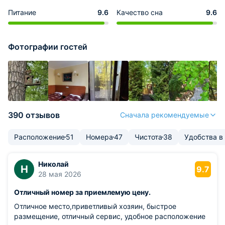
Питание
9.6
Качество сна
9.6
Фотографии гостей
390 отзывов
Сначала рекомендуемые
Расположение
51
Номера
47
Чистота
38
Удобства в
Николай
Н
9.7
28 мая 2026
Отличный номер за приемлемую цену.
Отличное место,приветливый хозяин, быстрое
размещение, отличный сервис, удобное расположение