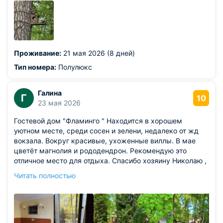
что- то приготовить.убирают ежедневно, полотенца
поменяли чз 3 дня, персонал приветливый. И хотя мы
живем тоже в курортном месте( Сочи),но очень были
впечатлены Светлогорском и Зеленоградском. Если
еще получиться приехать в Светлогорс, то только в этот
Проживание:
21 мая 2026 (8 дней)
отель
Из недостатков: такого ничего не было
Тип номера:
Полулюкс
Галина
Г
10
23 мая 2026
Гостевой дом "Фламинго " Находится в хорошем
уютном месте, среди сосен и зелени, недалеко от жд
вокзала. Вокруг красивые, ухоженные виллы. В мае
цветёт магнолия и рододендрон. Рекомендую это
отличное место для отдыха. Спасибо хозяину Николаю ,
все было достойно, чисто и приятно.
Читать полностью
Из недостатков: если не придираться к мелочам, всё
хорошо.