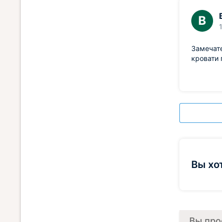
В
Замечате
кровати 
Вы хо
Вы про