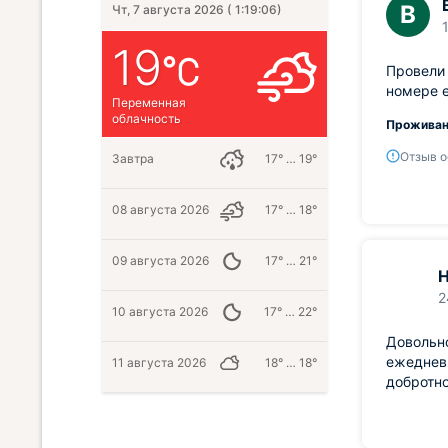
В
Чт, 7 августа 2026
(
1:19:07
)
19
Провели
номере е
Переменная
облачность
Проживан
Отзыв о
Завтра
17° … 19°
08 августа 2026
17° … 18°
09 августа 2026
17° … 21°
Н
2
10 августа 2026
17° … 22°
Довольно
ежедневн
11 августа 2026
18° … 18°
добротно