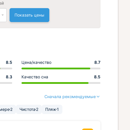
ей
Показать цены
8.5
Цена/качество
8.7
8.3
Качество сна
8.5
Сначала рекомендуемые
омере
2
Чистота
2
Пляж
1