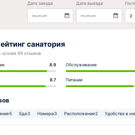
Дата заезда
Дата выезда
Гост
—.—.—
—.—.—
2
ейтинг санатория
а основе 99 отзывов
ие
8.9
Обслуживание
8.7
Питание
вов
ание
5
Еда
3
Номера
3
Расположение
2
Удобства в н