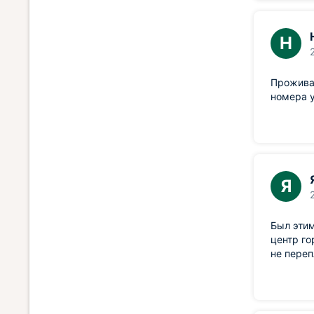
Н
Проживал
номера 
Я
Был этим
центр го
не пере