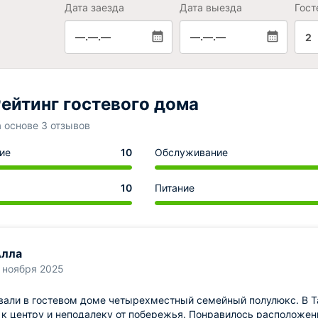
Дата заезда
Дата выезда
Гост
—.—.—
—.—.—
2
ейтинг гостевого дома
а основе 3 отзывов
ие
10
Обслуживание
10
Питание
Алла
 ноября 2025
али в гостевом доме четырехместный семейный полулюкс. В Та
к центру и неподалеку от побережья. Понравилось расположени