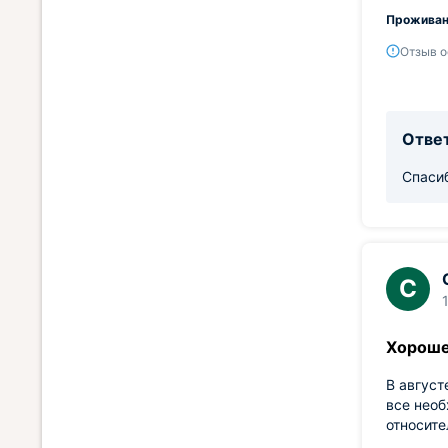
Проживан
Отзыв о
Ответ
Спасиб
С
Хороше
В август
все необ
относите