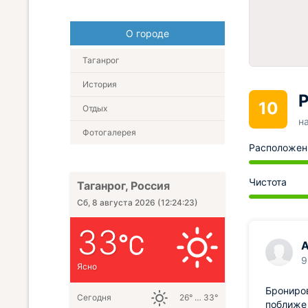
О городе
Таганрог
История
Р
10
Отдых
н
Фотогалерея
Расположен
Чистота
Таганрог, Россия
Сб, 8 августа 2026
(
12:24:24
)
33
9
Ясно
Брониров
Сегодня
26° … 33°
поближе 