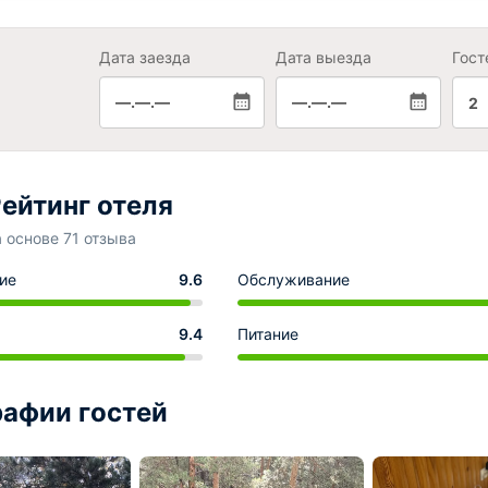
Дата заезда
Дата выезда
Гост
—.—.—
—.—.—
2
ейтинг отеля
а основе 71 отзыва
ие
9.6
Обслуживание
9.4
Питание
афии гостей