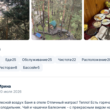
в
Еда
25
Обслуживание
25
Чистота
22
Расположение
2
Ресторан
8
Бассейн
5
Ирина
20 июля 2026
есной воздух Баня в отеле Отличный матрас! Тепло! Есть горячая
холодильник. Чай и чашечки Балкончик - с прекрасным видом на