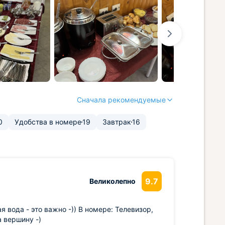
Сначала рекомендуемые
0
Удобства в номере
19
Завтрак
16
9.7
Великолепно
 вода - это важно -)) В номере: Телевизор,
 вершину -)