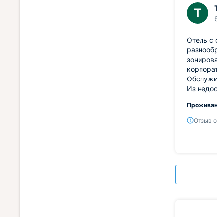
Т
Отель с 
разнообр
зонирова
корпорат
Обслужив
Из недос
Проживан
Отзыв о