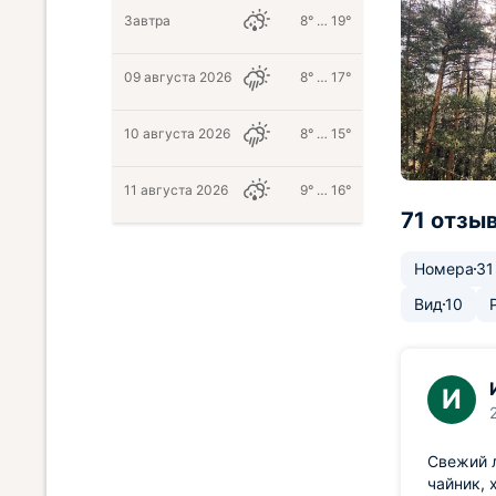
Завтра
8° … 19°
09 августа 2026
8° … 17°
10 августа 2026
8° … 15°
11 августа 2026
9° … 16°
71 отзы
Номера
31
Вид
10
И
Свежий л
чайник, 