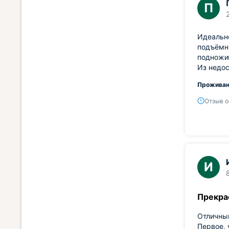
П
Идеально
подъёмни
подножию
Из недос
Проживан
Отзыв о
И
Прекра
Отличный
Первое, 