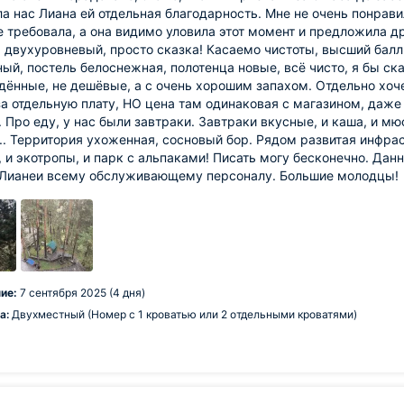
а нас Лиана ей отдельная благодарность. Мне не очень понрави
е требовала, а она видимо уловила этот момент и предложила д
 двухуровневый, просто сказка! Касаемо чистоты, высший балл
ый, постель белоснежная, полотенца новые, всё чисто, я бы ска
дённые, не дешёвые, а с очень хорошим запахом. Отдельно хоче
за отдельную плату, НО цена там одинаковая с магазином, даже
 Про еду, у нас были завтраки. Завтраки вкусные, и каша, и мюсл
.. Территория ухоженная, сосновый бор. Рядом развитая инфра
 и экотропы, и парк с альпаками! Писать могу бесконечно. Да
 Лианеи всему обслуживающему персоналу. Большие молодцы!
ие:
7 сентября 2025 (4 дня)
а:
Двухместный (Номер с 1 кроватью или 2 отдельными кроватями)