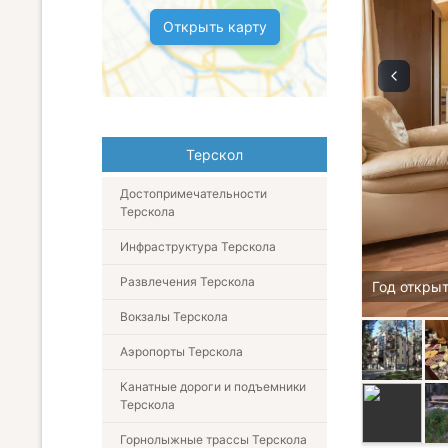
Открыть карту
Терскол
Достопримечательности
Терскола
Инфраструктура Терскола
Развлечения Терскола
Год открыт
Вокзалы Терскола
Аэропорты Терскола
Канатные дороги и подъемники
Терскола
Горнолыжные трассы Терскола