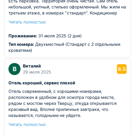
Есть парковка. Территория очень чистая. Сам отель
нкбольшой, уютный, стильео оформленный. Мы жили на
третьем этаже, в номерах "стандарт". Кондиционер
работает, кровати удобные, в санузле пол теплый,
Читать полностью
сушилка, набор гигиенических принадлежностей (
очень качественных). Один из номеров был угловым со
Проживание:
31 июля 2025 (2 дня)
скошенным потолком, но даже так места достаточно. В
номере чашки- ложки-чай-сахар, вода в кулере
Тип номера:
Двухместный (Стандарт с 2 отдельными
горячая и холодная на каждом этаже. Wi-Fi работает.
кроватями)
Персонал очень вежливый и отзывчивый. Еда в
ресторане отличная, собственно, как и обслуживание, и
Виталий
соотношение цена- качество. Мы не брали завтраки, но
В
8.5
29 июля 2025
еду в ресторане заказывали, да и там питались тоже.
Все самые интересные места в шаговой доступности.
Отель хороший, сервис плохой
Хотелось бы пожелать сотрудникам отеля всего самого
хорошего, а мы с удовольствием приедем к вам опять
Отель современный, с хорошими номерами,
расположен в удобном для осмотра города месте,
рядом с мостом через Тверцу, откуда открывается
красивый вид. Вполне приличные завтраки, что
называется, голодными не уйдете.
Из недостатков: мы жили в отеле два дня, магнитный
Читать полностью
ключ меняли раз шесть. Срабатывал он максимум три
раза подряд, это ненормально. И если одна