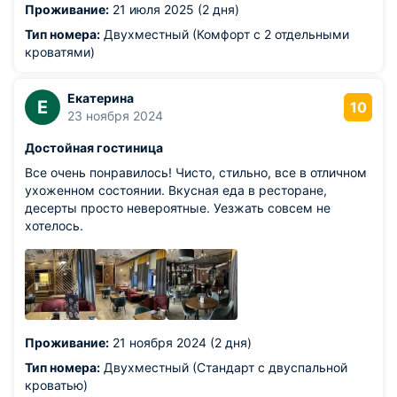
Проживание:
21 июля 2025 (2 дня)
администратор меняла ключи сразу же, то вторая была
крайне недовольна и высказала претензии, что мы его
Тип номера:
Двухместный (Комфорт с 2 отдельными
размагнитили (6 раз подряд?!). Вайфай в номере (103)
кроватями)
не работал вообще, в холле слабенько. Только в
ресторане более-менее. В общем, над сервисом им
Екатерина
еще работать и работать. Парковка у отеля и ресторана
Е
10
23 ноября 2024
заполнена как правило, приходилось все время искать
место. Ресторан неплохой, но не столичного уровня, а
Достойная гостиница
цены как раз столичные и выше.
Все очень понравилось! Чисто, стильно, все в отличном
ухоженном состоянии. Вкусная еда в ресторане,
десерты просто невероятные. Уезжать совсем не
хотелось.
Проживание:
21 ноября 2024 (2 дня)
Тип номера:
Двухместный (Стандарт с двуспальной
кроватью)