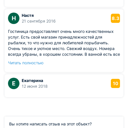
и занавески. Не хватило мини-кухни, чтобы
элементарно заварить чай. Стоит улучшить сервис.
Настя
Н
8.3
21 сентября 2016
Гостиница предоставляет очень много качественных
услуг. Есть свой магазин принадлежностей для
рыбалки, то что нужно для любителей порыбачить.
Очень тихое и уютное место. Свежий воздух. Номера
всегда убраны, в хорошем состоянии. В ванной есть все
необходимое.
Читать полностью
Из недостатков: как по мне так далеко от города и
вокзала. Завтраки желательно бы сделать по
разнообразней и увеличить ассортимент.
Екатерина
Е
10
12 июня 2018
Вы хотите написать отзыв на этот объект?