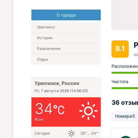
О городе
Урюпинск
История
Р
8.1
Развлечения
н
Отдых
Расположен
Чистота
Урюпинск, Россия
Пт, 7 августа 2026
(
14:56:23
)
36 отзы
34
Номера
5
Ясно
Сегодня
26° … 34°