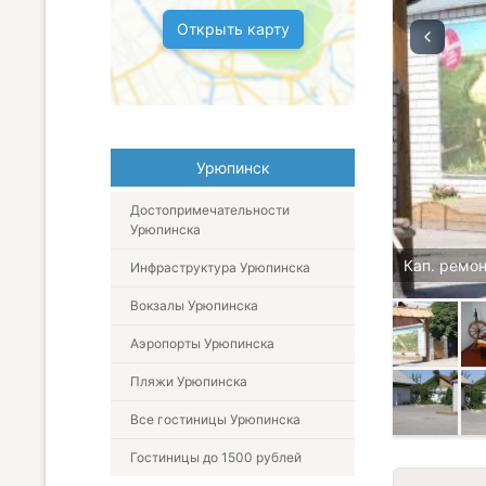
Открыть карту
Урюпинск
Достопримечательности
Урюпинска
Кап. ремон
Инфраструктура Урюпинска
Вокзалы Урюпинска
Аэропорты Урюпинска
Пляжи Урюпинска
Все гостиницы Урюпинска
Гостиницы до 1500 рублей