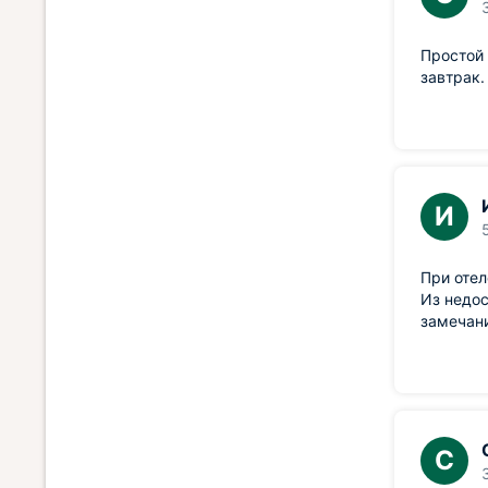
Простой 
завтрак.
И
При отел
Из недос
замечани
С