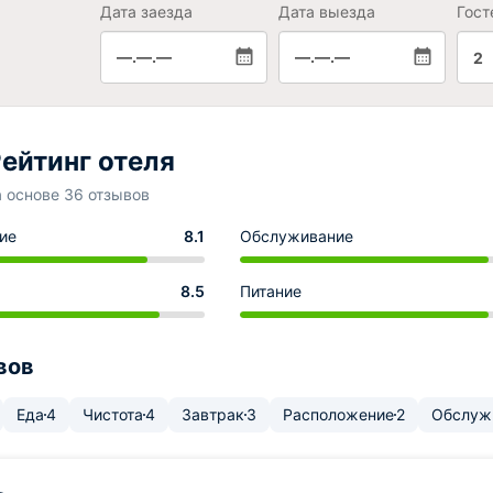
Дата заезда
Дата выезда
Гост
—.—.—
—.—.—
2
ейтинг отеля
а основе 36 отзывов
ие
8.1
Обслуживание
8.5
Питание
вов
Еда
4
Чистота
4
Завтрак
3
Расположение
2
Обслуж