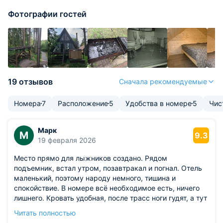
Фотографии гостей
19 отзывов
Сначала рекомендуемые
Номера
7
Расположение
5
Удобства в номере
5
Чис
Марк
М
9.3
19 февраля 2026
Место прямо для лыжников создано. Рядом
подъемник, встал утром, позавтракал и погнал. Отель
маленький, поэтому народу немного, тишина и
спокойствие. В номере всё необходимое есть, ничего
лишнего. Кровать удобная, после трасс ноги гудят, а тут
отдохнул. Сушка для лыж и ботинок есть, это жирный
Читать полностью
плюс. Вай-фай летает, фильмы смотрел. Цена