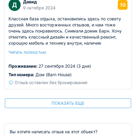
Давид
Д
10
9 октября 2024
Классная база отдыха, остановились здесь по совету
друзей. Много восторженных отзывов, и нам тоже
очень здесь понравилось. Снимали домик Барн. Хочу
отметить классный дизайн и качественный ремонт,
хорошую мебель и технику внутри, наличие
полноценной кухни и сауны. В домике было совсем не
Читать полностью
холодно, а для жарких дней есть кондиционер. В
следующий раз точно приедем сюда летом, чтобы
Проживание:
27 сентября 2024 (3 дня)
искупаться и поплавать на лодке)
Тип номера:
Дом (Barn House)
Отзыв оставлен без бронирования
ПОКАЗАТЬ ЕЩЕ
Вы хотите написать отзыв на этот объект?