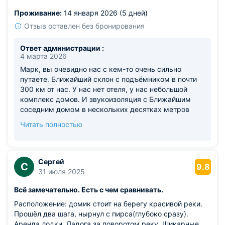
адекватная для такого места. Ощущение, что приехал к
Проживание:
14 января 2026 (5 дней)
родственникам. Хозяева молодцы.
Из недостатков: звукоизоляция между номерами так
Отзыв оставлен без бронирования
себе.
Ответ администрации :
4 марта 2026
Марк, вы очевидно нас с кем-то очень сильно
путаете. Ближайший склон с подъёмником в почти
300 км от нас. У нас нет отеля, у нас небольшой
комплекс домов. И звукоизоляция с Ближайшим
соседним домом в нескольких десятках метров
колоссальная просто. Просим внимательнее
Читать полностью
относиться к отзывам в местах, где вы
останавливались.
Сергей
С
9.8
31 июля 2025
Всё замечательно. Есть с чем сравнивать.
Расположение: домик стоит на берегу красивой реки.
Прошёл два шага, нырнул с пирса(глубоко сразу).
Аренда лодки, Ладога за поворотом реку. Шикарные