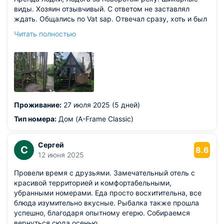
виды. Хозяин отзывчивый. С ответом не заставлял
ждать. Общались по Vat sap. Отвечал сразу, хоть и был
занят. Территория ухожена. Кругом вековые сосны, ели
Читать полностью
березы... Кусты смородины, везде.
Из недостатков: не закончено строительство ступенек,
перил. Хозяин пояснил, что подрядчик где-то, как-то,
что-то задерживает стройку.
Проживание:
27 июля 2025 (5 дней)
Тип номера:
Дом (A-Frame Classic)
Сергей
С
8.6
12 июня 2025
Провели время с друзьями. Замечательный отель с
красивой территорией и комфортабельными,
убранными номерами. Еда просто восхитительна, все
блюда изумительно вкусные. Рыбалка также прошла
успешно, благодаря опытному егерю. Собираемся
вернуться сюда осенью.