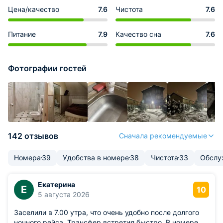
Цена/качество
7.6
Чистота
7.6
Питание
7.9
Качество сна
7.6
Фотографии гостей
142 отзывов
Сначала рекомендуемые
Номера
39
Удобства в номере
38
Чистота
33
Обслу
Екатерина
Е
10
5 августа 2026
Заселили в 7.00 утра, что очень удобно после долгого
ночного рейса. Трансфер встретил быстро. В номере