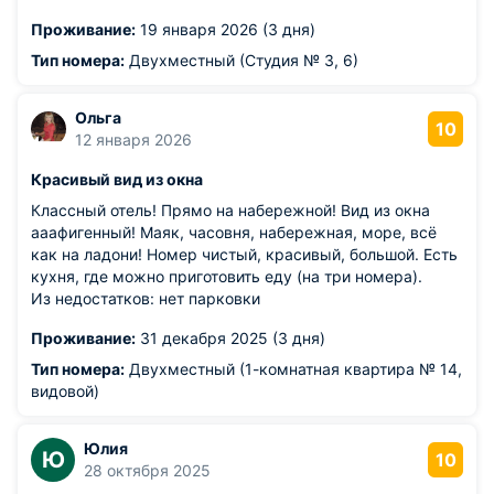
отличный напор воды и современная сантехника,
Проживание:
19 января 2026 (3 дня)
полотенца и белье чистые, свежие, белые. Всё банные
принадлежности и тапочки в наличии. Мы довольны и
Тип номера:
Двухместный (Студия № 3, 6)
уезжая поблагодарили персонал , который по нашей
просьбе ещё постоянно регулировал и температурный
Ольга
режим в номере.
10
12 января 2026
Из недостатков: утром к нам под окно приходила кошка
и требовала завтрак. Наверное так её приучили
Красивый вид из окна
отдыхающие. Тут улыбочка.
Классный отель! Прямо на набережной! Вид из окна
ааафигенный! Маяк, часовня, набережная, море, всё
как на ладони! Номер чистый, красивый, большой. Есть
кухня, где можно приготовить еду (на три номера).
Из недостатков: нет парковки
Проживание:
31 декабря 2025 (3 дня)
Тип номера:
Двухместный (1-комнатная квартира № 14,
видовой)
Юлия
Ю
10
28 октября 2025