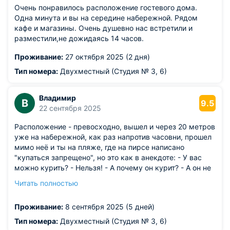
Очень понравилось расположение гостевого дома.
Одна минута и вы на середине набережной. Рядом
кафе и магазины. Очень душевно нас встретили и
разместили,не дожидаясь 14 часов.
Проживание:
27 октября 2025 (2 дня)
Тип номера:
Двухместный (Студия № 3, 6)
Владимир
В
9.5
22 сентября 2025
Расположение - превосходно, вышел и через 20 метров
уже на набережной, как раз напротив часовни, прошел
мимо неё и ты на пляже, где на пирсе написано
"купаться запрещено", но это как в анекдоте: - У вас
можно курить? - Нельзя! - А почему он курит? - А он не
спрашивал! Номера хорошие, есть своя мини-кухня, но
Читать полностью
по функционалу полностью полноценная, с
электроплитой, набором посуды (кастрюли, ложки,
Проживание:
8 сентября 2025 (5 дней)
вилки, стаканЫ (для чудесного времяпровождения
именно на "Ы") и чашки. Ну а туалет с душевой
Тип номера:
Двухместный (Студия № 3, 6)
кабинкой - это отдельный "балетный зал", отличный