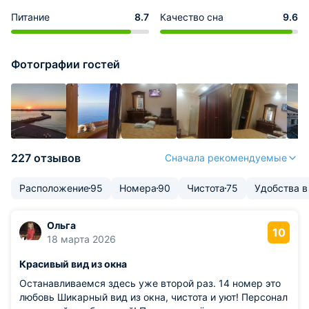
Питание
8.7
Качество сна
9.6
Фотографии гостей
227 отзывов
Сначала рекомендуемые
Расположение
95
Номера
90
Чистота
75
Удобства в
Ольга
10
18 марта 2026
Красивый вид из окна
Останавливаемся здесь уже второй раз. 14 номер это
любовь Шикарный вид из окна, чистота и уют! Персонал