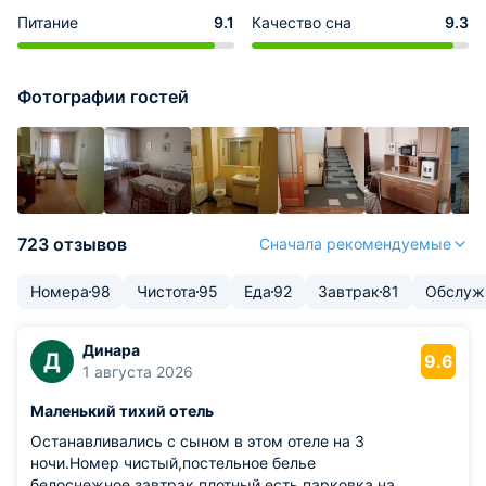
Питание
9.1
Качество сна
9.3
Фотографии гостей
723 отзывов
Сначала рекомендуемые
Номера
98
Чистота
95
Еда
92
Завтрак
81
Обслуж
Динара
Д
9.6
1 августа 2026
Маленький тихий отель
Останавливались с сыном в этом отеле на 3
ночи.Номер чистый,постельное белье
белоснежное,завтрак плотный,есть парковка на