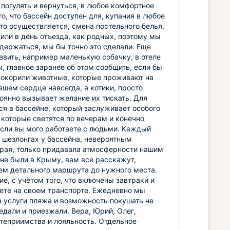
погулять и вернуться, в любое комфортное
о, что бассейн доступен для, купания в любое
сто осуществляется, смена постельного белья,
или в день отъезда, как родных, поэтому мы
держаться, мы бы точно это сделали. Еще
тавить, например маленькую собачку, в отеле
, главное заранее об этом сообщить, если бы
 покорили животные, которые проживают на
нашем сердце навсегда, а котики, просто
тоянно вызывает желание их тискать. Для
ся в бассейне, который заслуживает особого
 которые светятся по вечерам и конечно
 сли вы мого работаете с людьми. Каждый
шезлонгах у бассейна, невероятным
орая, только придавала атмосферности нашим
 не были в Крыму, вам все расскажут,
ем детального маршрута до нужного места.
е, с учётом того, что включены завтраки и
уете на своем транспорте. Ежедневно мы
а услуги пляжа и возможность покушать не
едали и приезжали. Вера, Юрий, Олег,
теприимства и лояльность. Отдельное