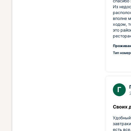
спасибо 
Из недос
располож
вполне м
ходом, т
это райо
ресторан
Проживан
Тип номер
Г
Своих 
Удобный 
завтраки
есть все