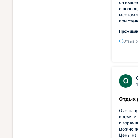
он вышел
с полноц
местами 
при отел
Проживан
Отзыв о
О
Отдых 
Очень пр
время и 
и горячи
можно по
Цены на 