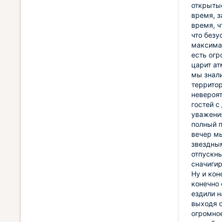
открытые
время, з
время, ч
что безу
максимал
есть огр
царит ат
мы знали
территор
невероят
гостей с
уважения
полный п
вечер м
звездным
отпускны
сначигир
Ну и кон
конечно 
ездили н
выходя с
огромное