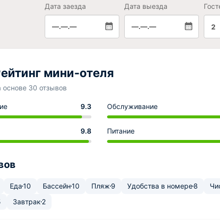
Дата заезда
Дата выезда
Гост
—.—.—
—.—.—
2
ейтинг мини-отеля
а основе 30 отзывов
ие
9.3
Обслуживание
9.8
Питание
вов
Еда
10
Бассейн
10
Пляж
9
Удобства в номере
8
Чи
5
Завтрак
2