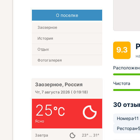
О поселке
Заозерное
История
Р
9.3
Отдых
н
Фотогалерея
Расположен
Чистота
Заозерное, Россия
Чт, 7 августа 2026
(
0:19:20
)
25
30 отзы
Номера
11
Ясно
Ресторан
Завтра
23° … 31°