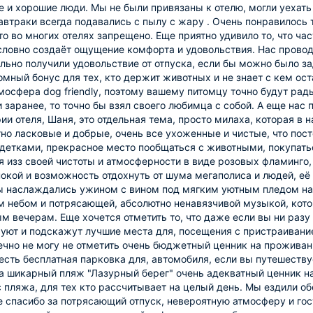
 и хорошие люди. Мы не были привязаны к отелю, могли уехать 
автраки всегда подавались с пылу с жару . Очень понравилось т
то во многих отелях запрещено. Еще приятно удивило то, что ча
словно создаёт ощущение комфорта и удовольствия. Нас провод
ьно получили удовольствие от отпуска, если бы можно было за
омный бонус для тех, кто держит животных и не знает с кем ос
мосфера dog friendly, поэтому вашему питомцу точно будут рады
 заранее, то точно бы взял своего любимца с собой. А еще нас
ии отеля, Шаня, это отдельная тема, просто милаха, которая в 
но ласковые и добрые, очень все ухоженные и чистые, что пос
 детками, прекрасное место пообщаться с животными, покупать
 изз своей чистоты и атмосферности в виде розовых фламинго,
окой и возможность отдохнуть от шума мегаполиса и людей, её
ы наслаждались ужином с вином под мягким уютным пледом на 
 небом и потрясающей, абсолютно ненавязчивой музыкой, кот
м вечерам. Еще хочется отметить то, что даже если вы ни разу
уют и подскажут лучшие места для, посещения с пристраивани
ечно не могу не отметить очень бюджетный ценник на проживани
есть бесплатная парковка для, автомобиля, если вы путешеств
а шикарный пляж "Лазурный берег" очень адекватный ценник н
 пляжа, для тех кто рассчитывает на целый день. Мы ездили об
 спасибо за потрясающий отпуск, невероятную атмосферу и гос