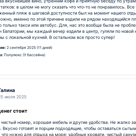
за вкуснейшее вино, утренний кофе и приятную беседу по утрам
татков: в целом не могу сказать что что-то не понравилось. Вс
енный пляж в шаговой доступности был на момент нашего отдыха
ожно, именно по этой причине ездили на рядом находящийся пл
о только такси или автобус. Для, нас это вообще была не пробл
н Евпатории, мы каждый вечер ездили в центр, гуляли по новой
ы с локальной кухней. В остальном все просто супер!
ие:
2 сентября 2025 (11 дней)
а:
Полулюкс (У бассейна)
Галина
25 июля 2025
денег стоит
чистый номер, хорошая мебель и другие удобства. Не жалко з
. Вкусно готовят и порции подходящие, чтобы оставаться сытым
, что нужно для отдыха на море: удобные кровати, чистый сануз