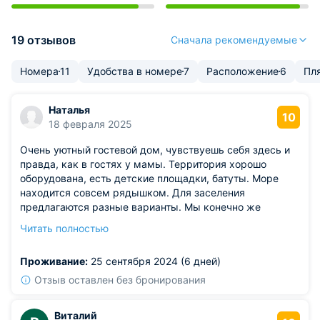
19 отзывов
Сначала рекомендуемые
Номера
11
Удобства в номере
7
Расположение
6
Пл
Наталья
10
18 февраля 2025
Очень уютный гостевой дом, чувствуешь себя здесь и
правда, как в гостях у мамы. Территория хорошо
оборудована, есть детские площадки, батуты. Море
находится совсем рядышком. Для заселения
предлагаются разные варианты. Мы конечно же
остановились на апартаментах, в которых есть кухня.
Читать полностью
Очень удобно, практично и достойно. В номер и в
санузле абсолютная чистота. Гарнитур кухонный
Проживание:
25 сентября 2024 (6 дней)
оборудован всем необходимым. Рекомендую!
Отзыв оставлен без бронирования
Виталий