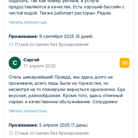
отдыхать, так как номер уютный, а услуги
предоставляются в качестве. Есть хороший бассейн с
чистой водой. Также работает ресторан. Рядом
находится пляж и ряд интересных
Читать полностью
достопримечательностей. Конечно не обошлось без
экскурсии. Но даже если не выезжать на них, все
Проживание:
9 сентября 2025 (6 дней)
равно есть, где провести время.
Отзыв оставлен без бронирования
Сергей
С
10
11 апреля 2025
Отель шикарнейший! Правда, мы здесь долго не
проживали, всего лишь были на торжестве, но
несмотря на то планируем вернуться однозначно. Еда
вкусная, разнообразная. Кроме того, здесь отличный
сервис и качественное обслуживание. Сотрудники
однозначно знают что и как правильно делать. В планах
Читать полностью
вернуться сюда уже на полноценный отдых со своей
семьей. Спасибо!
Проживание:
5 апреля 2025 (1 день)
Отзыв оставлен без бронирования