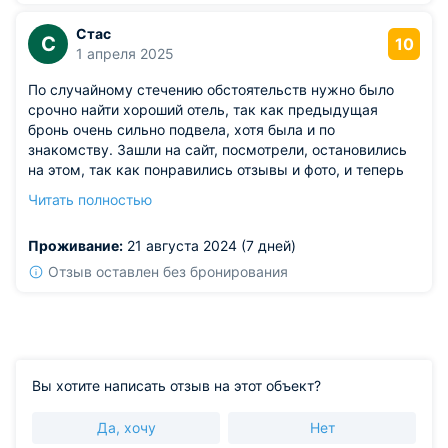
Стас
С
10
1 апреля 2025
По случайному стечению обстоятельств нужно было
срочно найти хороший отель, так как предыдущая
бронь очень сильно подвела, хотя была и по
знакомству. Зашли на сайт, посмотрели, остановились
на этом, так как понравились отзывы и фото, и теперь
точно могу сказать, что остались полностью довольны
Читать полностью
всем. Номер был хороший, чистый, кровати аккуратно
заправлены, пахнут свежо. Очень понравилась зона
Проживание:
21 августа 2024 (7 дней)
для барбекю, всё вкусно, рекомендую!
Отзыв оставлен без бронирования
Вы хотите написать отзыв на этот объект?
Да, хочу
Нет