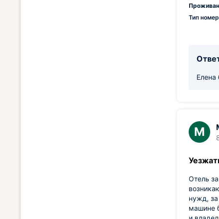
Проживан
Тип номер
Ответ
Елена 
М
Уезжать
Отель за
возникаю
нужд, за
машине б
и владел