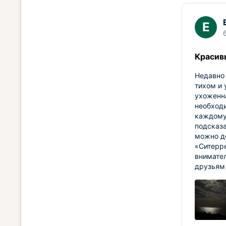
Е
Красив
Недавно 
тихом и 
ухоженна
необходи
каждому 
подсказа
можно до
«Ситерре
внимател
друзьям