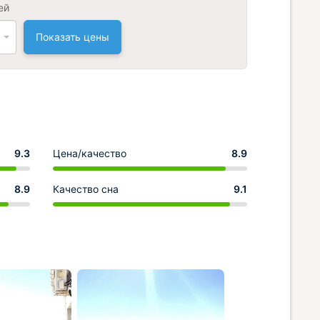
ей
Показать цены
9.3
Цена/качество
8.9
8.9
Качество сна
9.1