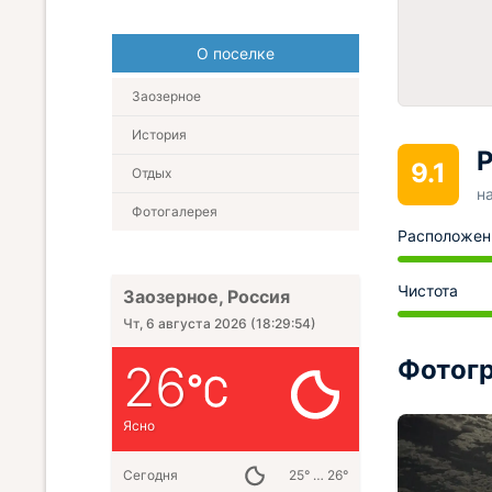
О поселке
Заозерное
История
Р
9.1
Отдых
н
Фотогалерея
Расположен
Чистота
Заозерное, Россия
Чт, 6 августа 2026
(
18:29:55
)
Фотогр
26
Ясно
Сегодня
25° … 26°