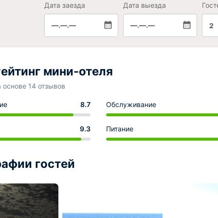
Дата заезда
Дата выезда
Гост
—.—.—
—.—.—
2
ейтинг мини-отеля
а основе 14 отзывов
ие
8.7
Обслуживание
9.3
Питание
афии гостей