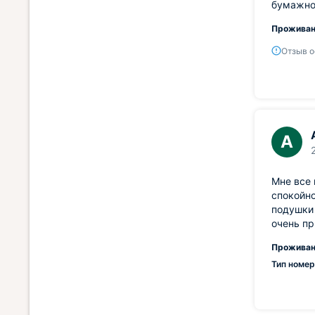
бумажное
Проживан
Отзыв о
А
Мне все 
спокойно
подушки 
очень пр
Проживан
Тип номер