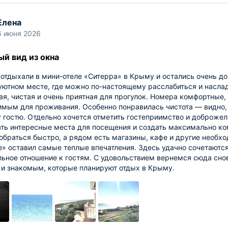
Елена
6 июня 2026
ый вид из окна
отдыхали в мини-отеле «Ситерра» в Крыму и остались очень д
уютном месте, где можно по-настоящему расслабиться и насла
я, чистая и очень приятная для прогулок. Номера комфортные,
мым для проживания. Особенно понравилась чистота — видно, 
гостю. Отдельно хочется отметить гостеприимство и доброжела
ть интересные места для посещения и создать максимально ко
браться быстро, а рядом есть магазины, кафе и другие необ
» оставил самые теплые впечатления. Здесь удачно сочетаютс
ьное отношение к гостям. С удовольствием вернемся сюда сно
 и знакомым, которые планируют отдых в Крыму.