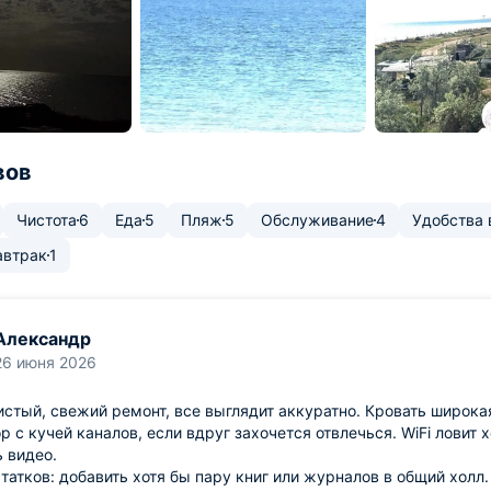
вов
Чистота
6
Еда
5
Пляж
5
Обслуживание
4
Удобства 
автрак
1
Александр
26 июня 2026
стый, свежий ремонт, все выглядит аккуратно. Кровать широкая
р с кучей каналов, если вдруг захочется отвлечься. WiFi ловит
 видео.
татков: добавить хотя бы пару книг или журналов в общий холл.