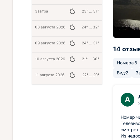
Завтра
23° … 31°
08 августа 2026
24° … 32°
09 августа 2026
24° … 31°
14 отзы
10 августа 2026
21° … 30°
Номера
8
Вид
2
З
11 августа 2026
22° … 29°
А
Номер чи
Телевизо
смотреть
Из недос