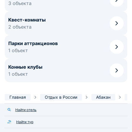
3 объекта
Квест-комнаты
2 объекта
Парки аттракционов
1 объект
Конные клубы
1 объект
Главная
Отдых в России
Абакан
Р
Найти отель
Найти тур