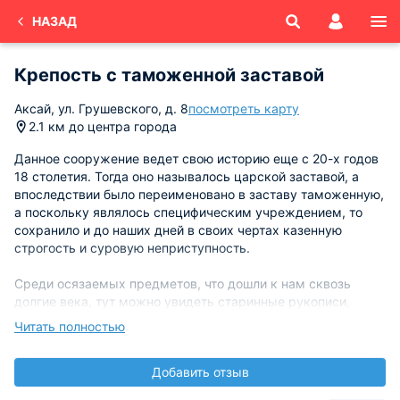
НАЗАД
Крепость с таможенной заставой
Аксай, ул. Грушевского, д. 8
посмотреть карту
2.1 км до центра города
Данное сооружение ведет свою историю еще с 20-х годов
18 столетия. Тогда оно называлось царской заставой, а
впоследствии было переименовано в заставу таможенную,
а поскольку являлось специфическим учреждением, то
сохранило и до наших дней в своих чертах казенную
строгость и суровую неприступность.
Среди осязаемых предметов, что дошли к нам сквозь
долгие века, тут можно увидеть старинные рукописи,
карты, уникальные экземпляры вооружения, как
Читать полностью
огнестрельного, так и холодного. А главное, благодаря
бытовым экспонатам, гости имеют возможность кое-что
Добавить отзыв
узнать об особенностях повседневного уклада служащих
государственной таможни прежней России. Интересный