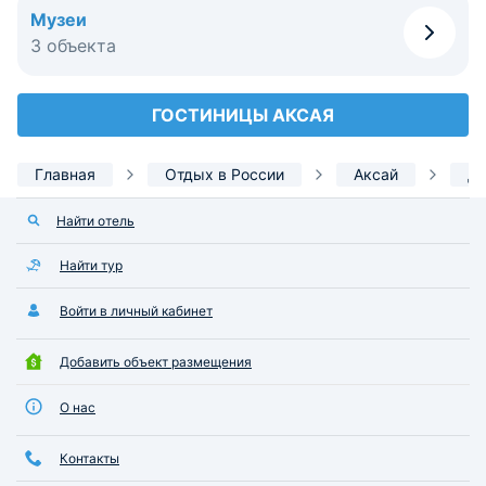
Музеи
3 объекта
ГОСТИНИЦЫ АКСАЯ
Главная
Отдых в России
Аксай
До
Найти отель
Найти тур
Войти в личный кабинет
Добавить объект размещения
О нас
Контакты