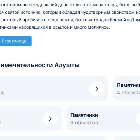
а котором по сегодняшний день стоит этот монастырь, было выб
я святой источник, который обладал чудотворным свойством ис
, который пробился с недр земли, был выстрадан Космой и До
тниками находящихся в ссылке и много молились.
 1 гостиница
имечательности Алушты
Памятни
ов
4 объект
Памятники
а
6 объектов