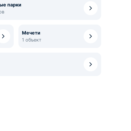
ые парки
ов
Мечети
1 объект