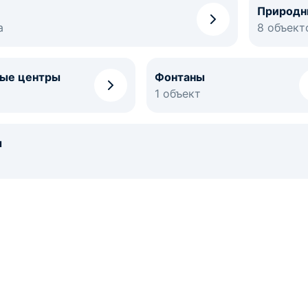
Природн
а
8 объект
ные центры
Фонтаны
1 объект
ы