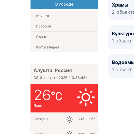
О городе
Храмы
2 объект
Алушта
История
Культур
Отдых
1 объект
Фотогалерея
Водоем
1 объект
Алушта, Россия
Сб, 8 августа 2026
(
13:43:48
)
26
Ясно
Сегодня
24° … 26°