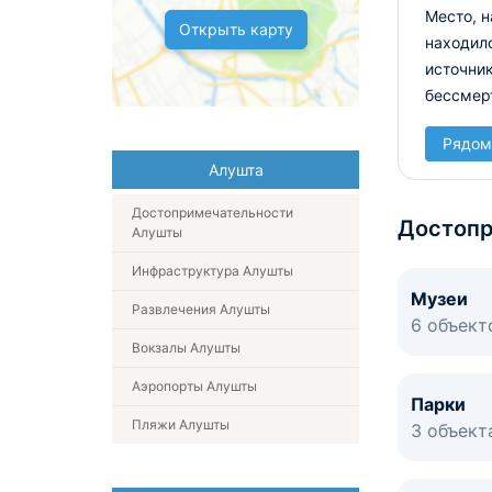
Место, н
Открыть карту
находилс
источник
бессмер
Рядом
Алушта
Достопримечательности
Достопр
Алушты
Инфраструктура Алушты
Музеи
Развлечения Алушты
6 объект
Вокзалы Алушты
Аэропорты Алушты
Парки
Пляжи Алушты
3 объект