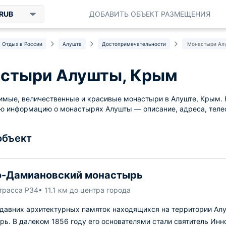
RUB
ДОБАВИТЬ ОБЪЕКТ РАЗМЕЩЕНИЯ
Отдых в России
Алушта
Достопримечательности
Монастыри Ал
стыри Алушты, Крым
мые, величественные и красивые монастыри в Алуште, Крым. Н
ю информацию о монастырях Алушты — описание, адреса, теле
объект
о-Дамиановский монастырь
трасса Р34
• 11.1 км до центра города
 давних архитектурных памяток находящихся на территории Ал
ь. В далеком 1856 году его основателями стали святитель Инн