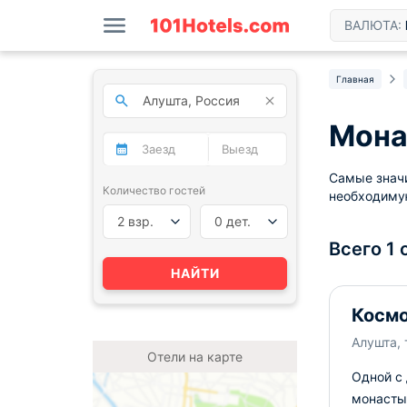
ВАЛЮТА:
Главная
Мона
Самые значи
Количество гостей
необходиму
2 взр.
0 дет.
Всего 1 
НАЙТИ
Косм
Алушта, 
Отели на карте
Одной с
монастыр