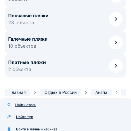
Песчаные пляжи
23 объекта
Галечные пляжи
10 объектов
Платные пляжи
2 объекта
Главная
Отдых в России
Анапа
Ин
Найти отель
Найти тур
Войти в личный кабинет