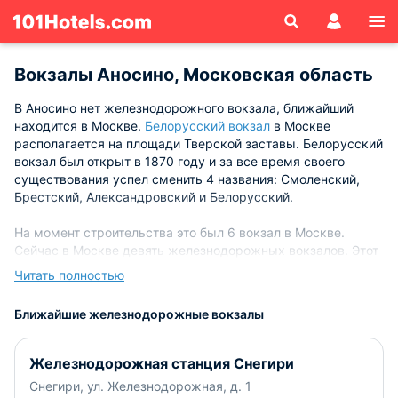
Вокзалы Аносино, Московская область
В Аносино нет железнодорожного вокзала, ближайший
находится в Москве.
Белорусский вокзал
в Москве
располагается на площади Тверской заставы. Белорусский
вокзал был открыт в 1870 году и за все время своего
существования успел сменить 4 названия: Смоленский,
Брестский, Александровский и Белорусский.
На момент строительства это был 6 вокзал в Москве.
Сейчас в Москве девять железнодорожных вокзалов. Этот
вокзал был несколько раз отреставрирован и претерпел
Читать полностью
несколько косметических ремонтов.Белорусский вокзал
принимает как поезда дальнего следования, так и
Ближайшие железнодорожные вокзалы
электропоезда. Кроме того, мимо вокзала следует
аэроэкспресс до аэропорта Шереметьево. Вокзал оснащен
7 боковыми, островными и тупиковыми платформами
Железнодорожная станция Снегири
прямой формы и 11 путями. Белорусский вокзал в час
Снегири, ул. Железнодорожная, д. 1
обслуживает 1500 человек. Поезда со станции