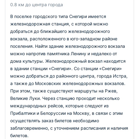
Белорусского вокзала следуют до многих станций в
0.8 км до центра города
разных регионах России. Здание вокзала несколько раз
В поселке городского типа Снегири имеется
ремонтировалось и сейчас оснащено сидячими местами,
электронным информационным табло, телефоном,
железнодорожная станция, с которой можно
Интернетом, местами для подзарядки электронных
добраться до ближайшего железнодорожного
устройств, Залами отдыха, комнатой матери и ребенка,
вокзала, расположенного в юго-западном районе
кафе и магазинами.
поселения. Найти здание железнодорожного вокзала
можно напротив памятника Ленину и недалеко от
Кроме того, на территории Белорусского вокзала есть
автомобильная стоянка, первые 15 минут на ней
дома культуры. Железнодорожный вокзал находится
бесплатные.
в здании станции «Снегири». Со станции «Снегири»
можно добраться до районного центра, города Истра,
а также до Московских железнодорожных вокзалов.
При этом, также существуют маршруты на Ржев,
Великие Луки. Через станцию проходит несколько
международных рейсов, которые следуют из
Прибалтики и Белоруссии на Москву, в связи с этим
осуществлять заказ билетов необходимо
заблаговременно, с уточнением расписания и наличия
билетов.