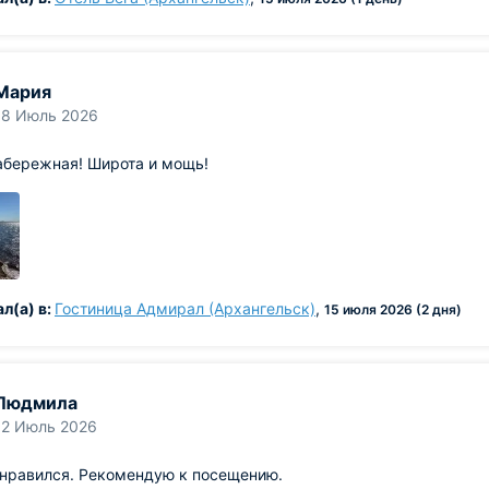
Мария
18 Июль 2026
абережная! Широта и мощь!
л(а) в:
Гостиница Адмирал (Архангельск)
,
15 июля 2026 (2 дня)
Людмила
12 Июль 2026
онравился. Рекомендую к посещению.