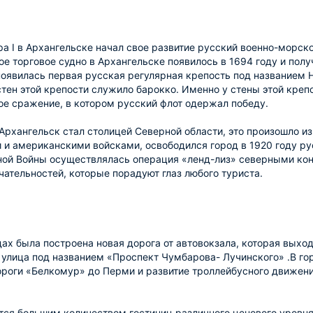
ра I в Архангельске начал свое развитие русский военно-морск
ое торговое судно в Архангельске появилось в 1694 году и полу
появилась первая русская регулярная крепость под названием 
тен этой крепости служило барокко. Именно у стены этой креп
е сражение, в котором русский флот одержал победу.
 Архангельск стал столицей Северной области, это произошло и
 и американскими войсками, освободился город в 1920 году ру
ой Войны осуществлялась операция «ленд-лиз» северными кон
ательностей, которые порадуют глаз любого туриста.
дах была построена новая дорога от автовокзала, которая выхо
улица под названием «Проспект Чумбарова- Лучинского» .В го
роги «Белкомур» до Перми и развитие троллейбусного движения
тся большим количеством гостиниц различного ценового уровн