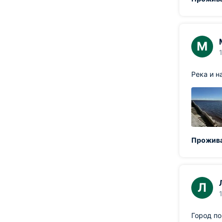
М
Река и н
Прожива
Л
Город п