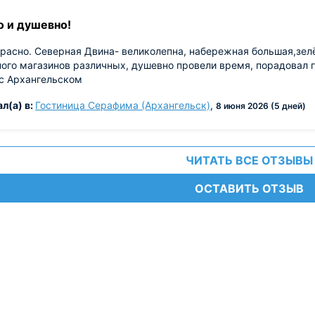
о и душевно!
расно. Северная Двина- великолепна, набережная большая,зел
ого магазинов различных, душевно провели время, порадовал г
 с Архангельском
л(а) в:
Гостиница Серафима (Архангельск)
,
8 июня 2026 (5 дней)
ЧИТАТЬ ВСЕ ОТЗЫВЫ
ОСТАВИТЬ ОТЗЫВ