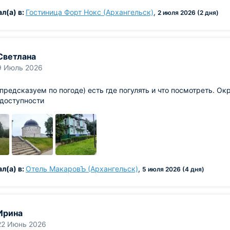
л(а) в:
Гостиница Форт Нокс (Архангельск)
,
2 июля 2026 (2 дня)
Светлана
9 Июль 2026
предсказуем по погоде) есть где погулять и что посмотреть. О
 доступности
л(а) в:
Отель МакаровЪ (Архангельск)
,
5 июля 2026 (4 дня)
Ирина
22 Июнь 2026