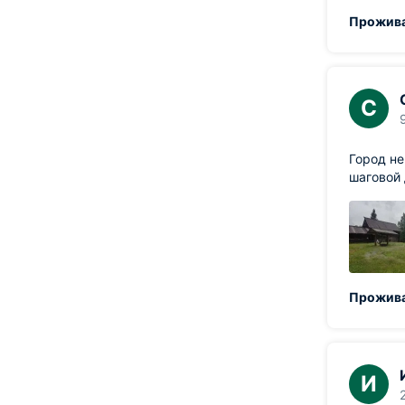
Прожива
С
Город не
шаговой
Прожива
И