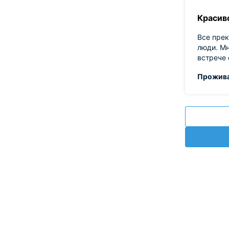
Красив
Все прек
люди. Мн
встрече
Прожива