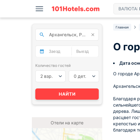
ВАЛЮТА:
Главная
О го
Дата осн
Количество гостей
О городе Ар
2 взр.
0 дет.
Архангельск
НАЙТИ
Благодаря р
сильнейшего
дерева. Лиш
расцвет гос
Отели на карте
крепостью и
благодаря т