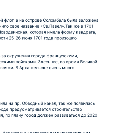
ой флот, а на острове Соломбала была заложена
чило свое название «Св.Павел».Так же в 1701
Новодвинская, которая имела форму квадрата,
ости 25-26 июня 1701 года произошло
з-за окружения города французскими,
сскими войсками. Здесь же, во время Великой
воями. В Архангельске очень много
дила на пр. Обводный канал, так же появилась
роде предусматривается строительство
, по плану город должен развиваться до 2020
я. Архангельск является административным