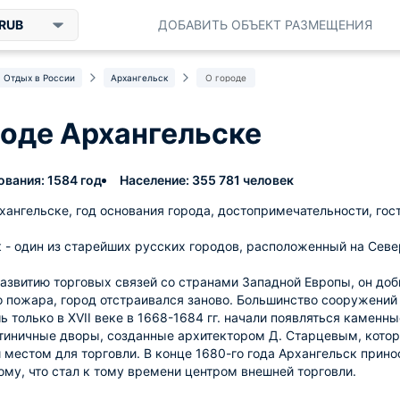
RUB
ДОБАВИТЬ ОБЪЕКТ РАЗМЕЩЕНИЯ
Отдых в России
Архангельск
О городе
роде Архангельске
ования: 1584 год
Население: 355 781 человек
хангельске, год основания города, достопримечательности, гос
 - один из старейших русских городов, расположенный на Севе
азвитию торговых связей со странами Западной Европы, он доби
 пожара, город отстраивался заново. Большинство сооружений 
ь только в XVII веке в 1668-1684 гг. начали появляться каменн
тиничные дворы, созданные архитектором Д. Старцевым, котор
 местом для торговли. В конце 1680-го года Архангельск прин
ому, что стал к тому времени центром внешней торговли.