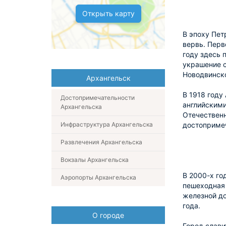
Открыть карту
В эпоху Пет
вервь. Перв
году здесь 
украшение с
Новодвинско
Архангельск
В 1918 году
Достопримечательности
английскими
Архангельска
Отечественн
Инфраструктура Архангельска
достопримеч
Развлечения Архангельска
Вокзалы Архангельска
В 2000-х го
Аэропорты Архангельска
пешеходная 
железной до
года.
О городе
Город слави