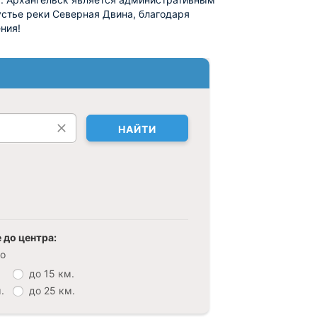
устье реки Северная Двина, благодаря
ния!
НАЙТИ
 до центра:
о
до 15 км.
.
до 25 км.