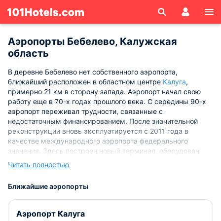
Аэропорты Бебелево, Калужская
область
В деревне Бебелево нет собственного аэропорта,
ближайший расположен в областном центре
Калуга
,
примерно 21 км в сторону запада. Аэропорт начал свою
работу еще в 70-х годах прошлого века. С середины 90-х
аэропорт переживал трудности, связанные с
недостаточным финансированием. После значительной
реконструкции вновь эксплуатируется с 2011 года в
качестве международного аэропорта федерального
значения. Здесь построен новый терминал, оборудован
аэровокзал с пропускной способностью 100 пассажиров в
Читать полностью
час. Взлетно-посадочная полоса имеет длину 2200 метров,
что достаточно для приема почти всех пассажирских
Ближайшие аэропорты
авиалайнеров.
На сегодняшний день максимальный пассажирооборот
Аэропорт Калуга
аэропорта ограничен цифрой в 250 тыс. человек в год. В