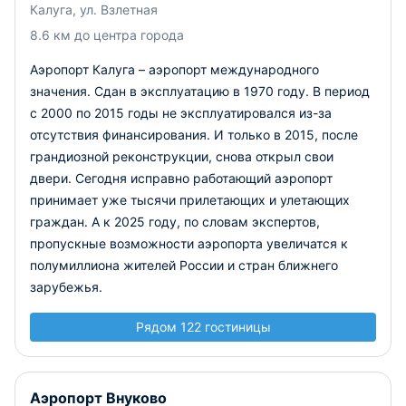
Калуга, ул. Взлетная
ближайшие годы планируется провести новую
реконструкцию воздушной гавани. Ее цель – увеличение
8.6 км до центра города
пассажиропотока до 0,5 млн человек ежегодно. Это
Аэропорт Калуга – аэропорт международного
позволит снизить нагрузку на столичные аэропорты. Пока
из Калужской гавани ого аэропорта осуществляется
значения. Сдан в эксплуатацию в 1970 году. В период
сообщение преимущественно по территории России,
с 2000 по 2015 годы не эксплуатировался из-за
международные рейсы немногочисленны.
отсутствия финансирования. И только в 2015, после
грандиозной реконструкции, снова открыл свои
двери. Сегодня исправно работающий аэропорт
принимает уже тысячи прилетающих и улетающих
граждан. А к 2025 году, по словам экспертов,
пропускные возможности аэропорта увеличатся к
полумиллиона жителей России и стран ближнего
зарубежья.
Рядом 122 гостиницы
Аэропорт Внуково