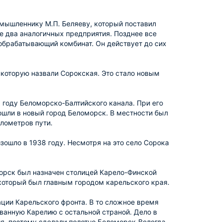
омышленнику М.П. Беляеву, который поставил
е два аналогичных предприятия. Позднее все
обрабатывающий комбинат. Он действует до сих
 которую назвали Сорокская. Это стало новым
 году Беломорско-Балтийского канала. При его
ошли в новый город Беломорск. В местности был
илометров пути.
ошло в 1938 году. Несмотря на это село Сорока
морск был назначен столицей Карело-Финской
 который был главным городом карельского края.
ции Карельского фронта. В то сложное время
ванную Карелию с остальной страной. Дело в
, поэтому сделали полотно Беломорск-Вологда,