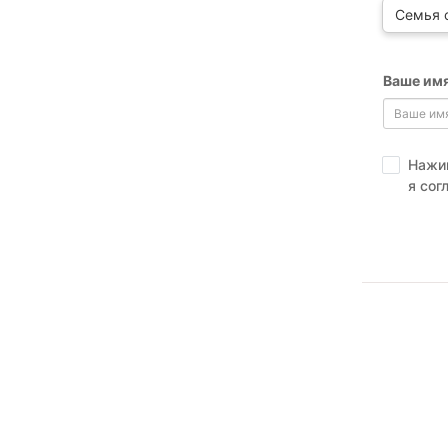
Семья 
Ваше имя
Нажим
я сог