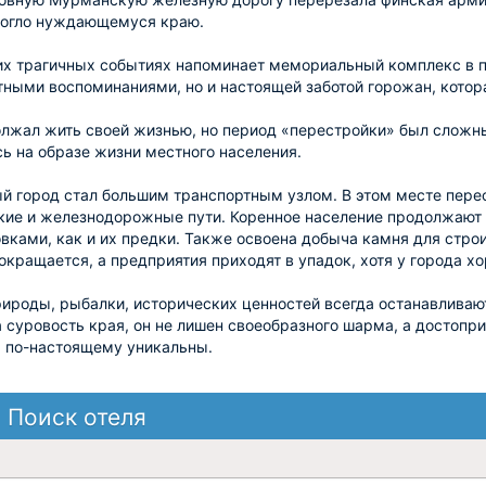
могло нуждающемуся краю.
их трагичных событиях напоминает мемориальный комплекс в п
тными воспоминаниями, но и настоящей заботой горожан, котор
лжал жить своей жизнью, но период «перестройки» был сложны
сь на образе жизни местного населения.
 город стал большим транспортным узлом. В этом месте перес
кие и железнодорожные пути. Коренное население продолжаю
овками, как и их предки. Также освоена добыча камня для строи
окращается, а предприятия приходят в упадок, хотя у города х
ироды, рыбалки, исторических ценностей всегда останавливаю
 суровость края, он не лишен своеобразного шарма, а достопр
) по-настоящему уникальны.
Поиск отеля