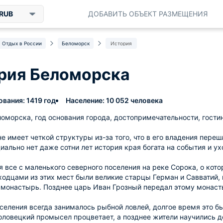
RUB
ДОБАВИТЬ ОБЪЕКТ РАЗМЕЩЕНИЯ
Отдых в России
Беломорск
История
рия Беломорска
ования: 1419 год
Население: 10 052 человека
оморска, год основания города, достопримечательности, гостин
е имеет четкой структуры из-за того, что в его владения переш
иально нет даже сотни лет история края богата на события и ух
я все с маленького северного поселения на реке Сорока, о кот
ходцами из этих мест были великие старцы Герман и Савватий,
монастырь. Позднее царь Иван Грозный передал этому монаст
селения всегда занималось рыбной ловлей, долгое время это б
оловецкий промысел процветает, а позднее жители научились д