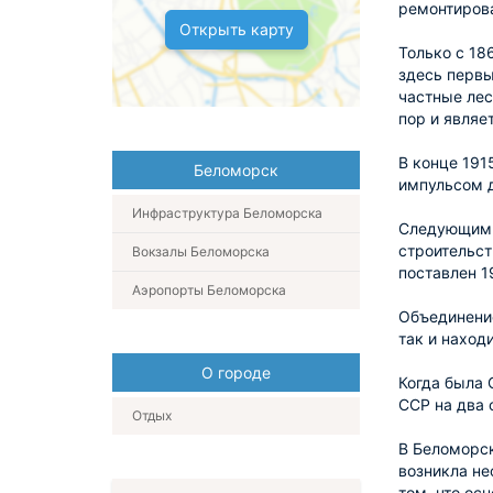
ремонтирова
Открыть карту
Только с 18
здесь первы
частные лес
пор и являе
В конце 191
Беломорск
импульсом д
Инфраструктура Беломорска
Следующим т
строительст
Вокзалы Беломорска
поставлен 1
Аэропорты Беломорска
Объединение
так и наход
О городе
Когда была 
ССР на два 
Отдых
В Беломорск
возникла не
том, что ос