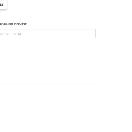
па
ронная почта: