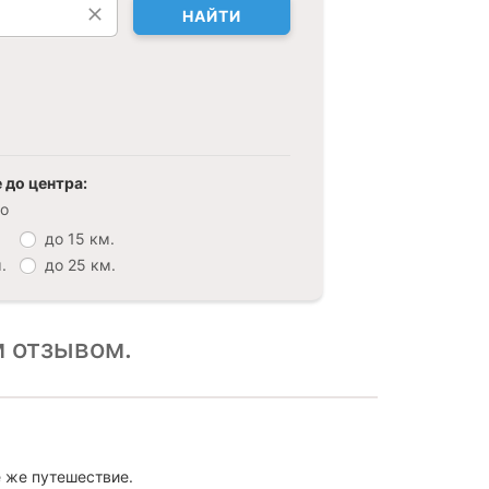
НАЙТИ
 до центра:
о
до 15 км.
.
до 25 км.
 отзывом.
е же путешествие.