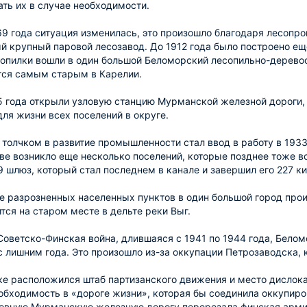
ть их в случае необходимости.
69 года ситуация изменилась, это произошло благодаря лесопр
й крупный паровой лесозавод. До 1912 года было построено ещ
опилки вошли в один большой Беломорский лесопильно-дерево
тся самым старым в Карелии.
5 года открыли узловую станцию Мурманской железной дороги,
ля жизни всех поселений в округе.
олчком в развитие промышленности стал ввод в работу в 1933
ве возникло еще несколько поселений, которые позднее тоже в
9 шлюз, который стал последнем в канале и завершил его 227 к
 разрозненных населенных пунктов в один большой город произ
ится на старом месте в дельте реки Выг.
Советско-Финская война, длившаяся с 1941 по 1944 года, Бело
с лишним года. Это произошло из-за оккупации Петрозаводска,
е расположился штаб партизанского движения и место дислока
обходимость в «дороге жизни», которая бы соединила оккупиро
новную Мурманскую железную дорогу перерезала финская армия