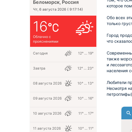
Беломорск, Россия
которое по
Чт, 6 августа 2026
(
9:17:15
)
Обо всех эт
16
только грус
Город продо
Облачно с
что сказало
прояснениями
Современный
Сегодня
12° … 19°
также морс
и лесозагот
Завтра
12° … 23°
населения с
Любители пр
08 августа 2026
10° … 13°
Несмотря на
петроглифы
09 августа 2026
10° … 16°
10 августа 2026
11° … 17°
11 августа 2026
10° … 11°