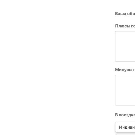
Ваша общ
Плюсы г
Минусы г
В поездк
Индиви