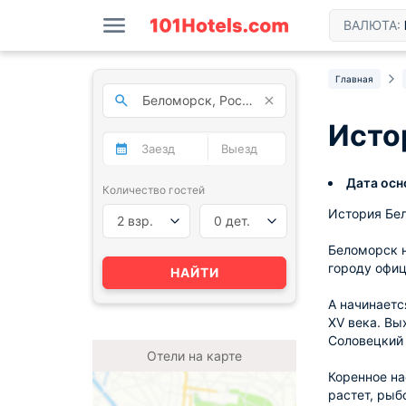
ВАЛЮТА:
Главная
Исто
Дата осн
Количество гостей
История Бел
2 взр.
0 дет.
Беломорск н
городу офиц
НАЙТИ
А начинаетс
XV века. Вы
Соловецкий 
Отели на карте
Коренное на
растет, рыб