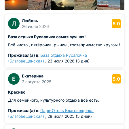
кафе проводится дискотека. Так что отдыхающие могут
насладиться прекрасной музыкой, потанцевать,
развлечься, как следует.
Любовь
Л
5.0
Кафе "Calipso"
26 июля 2026
Адрес: Благовещенская
База отдыха Русалочка самая лучшая!
А вот придя в кафе "Calipso" можно отведать вкусный
Всё чисто , пятёрочка, рынки , гостеприимство кругом !
шашлык, сделан из мяса и черноморской рыбы на гриле,
море продукты, копчености, приготовленные рыбаками с
Проживал(а) в:
База отдыха Русалочка
большим стажем по давним рецептам – что может быть
(Благовещенская)
, 23 июля 2026 (3 дня)
лучше и привлекательней такого отдыха. Заглянуть сюда
можно и на чашечку ароматного кофе, который особенно
Екатерина
приятно пить, наблюдая чудесные виды.
Е
5.0
2 августа 2025
Развлекательный центр Open-air Жар
Красиво
Адрес: Витязево, ул. Черноморская, д. 238
Для семейного, культурного отдыха всё есть.
Этот центр предлагает прекрасно провести вечер под
Проживал(а) в:
Парк-Отель Благовещенка
открытым небом. Здесь предложены туристам
(Благовещенская)
, 28 июля 2025 (5 дней)
развлекательные шумные дискотеки, различные
интересные шоу-программы, могут проводиться даже