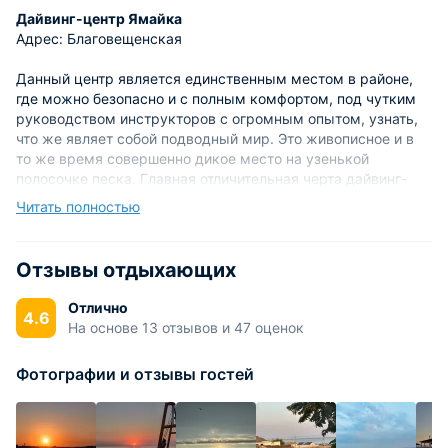
Дайвинг-центр Ямайка
Адрес: Благовещенская
Данный центр является единственным местом в районе,
где можно безопасно и с полным комфортом, под чутким
руководством инструкторов с огромным опытом, узнать,
что же являет собой подводный мир. Это живописное и в
то же время совершенно дикое место на узенькой
полосочке песка. Главная отличительная черта дайвинг-
центра – это спокойный и приветливый коллектив
Читать полностью
работников, квалифицированные дайв-гиды, с которыми не
страшно отправиться в увлекательное путешествие
подземным миром.
Отзывы отдыхающих
Кафе "Галактика"
Отлично
4.6
Адрес: Благовещенская
На основе 13 отзывов и 47 оценок
Это уютное местечко располагается недалеко от б/о
Фотографии и отзывы гостей
«Анапа». Именно здесь туристы могут вкусненько
пообедать или поужинать и при этом не слишком
потратиться. Домашняя кухня придется по вкусу
абсолютно всем посетителям. С 22-00 до 03.00 ночи в