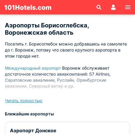
Аэропорты Борисоглебска,
Воронежская область
Посетить г. Борисоглебск можно добравшись на самолете
до г. Воронеж, потому что своего крупного аэропорта в
этом городе нет.
Международный аэропорт
Воронеж обслуживает
достаточное количество авиакомпаний: S7 Airlines,
Саратовские авиалинии, Руслайн, Оренбургские
авиалинии, Северный ветер и др.
Для пассажиров аэропорта г. Воронеж сейчас доступны
Читать полностью
различного рода услуги: бесплатный Wi-Fi, залы для
встречи делегаций, вип-залы, комнаты ожидания
Ближайшие аэропорты
различного уровня комфорта, кафе и магазины.
До г. Борисоглебск можно заранее заказать трансфер и
Аэропорт Донское
добраться до места назначения с удобством на такси.