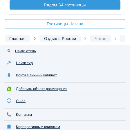
Рядом 34 гостиницы
Гостиницы Чагана
Главная
Отдых в России
Чаган
Го
Найти отель
Найти тур
Войти в личный кабинет
Добавить объект размещения
О нас
Контакты
Корпоративным клиентам