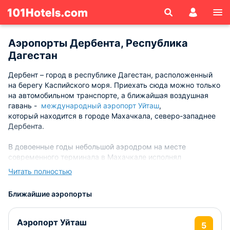
Аэропорты Дербента, Республика
Дагестан
Дербент – город в республике Дагестан, расположенный
на берегу Каспийского моря. Приехать сюда можно только
на автомобильном транспорте, а ближайшая воздушная
гавань -
международный аэропорт Уйташ
,
который находится в городе Махачкала, северо-западнее
Дербента.
В довоенные годы небольшой аэродром на месте
современного терминала в Махачкале исполнял
связующую роль между Тифлисом, Москвой и Харьковом.
Читать полностью
Его активное развитие, как пассажирского терминала
пришлось на 50-60-е гг. В это время было построено новое
Ближайшие аэропорты
здание аэровокзала, полностью реконструировано
взлетно-посадочное полотно, длина которого составляет
2620 м.
Аэропорт Уйташ
5