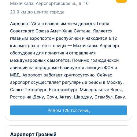
Махачкала, Аэропортовское ш., д. 16
В настоящее время аэропорт принимает и отправляет, как
внутренние, так и международные рейсы. Здание
20.9 км до центра города
аэровокзала современно и комфортно для пассажиров,
Аэропорт Уйташ назван именем дважды Героя
ожидающих рейс. Кроме касс и стоек регистрации внутри
расположены:
Советского Союза Амет-Хана Султана. Является
главным аэропортом республики и находится в 12
багажное отделение;
километрах от её столицы — Махачкалы. Аэропорт
торговые объекты;
оборудован для принятия и отправления
ресторан;
международных самолётов. Помимо гражданской
банкоматы.
авиации на аэродроме базируется авиация ФСБ и
Аэропорт способен принимать легкие самолеты 3 и 4
МВД. Аэропорт работает круглосуточно. Сейчас
класса, а также все типы вертолетов. На самолетах
аэропорт осуществляет регулярные рейсы в Москву,
ТУ-154, принадлежащих компании «Авиалинии Дагестана»
Санкт-Петербург, Екатеринбург, Минеральные Воды,
осуществляются международные рейсы в Ганновер,
Ростов-на-Дону, Сочи, Актау, Шарджу, Стамбул, Баку.
Шарджу, Стамбул, Франкфурт-на-Майне. Ежегодный
пассажиропоток этого аэропорта достигает 500 тыс.
человек. Также налажено регулярное сообщение с Сочи,
Рядом 126 гостиниц
Москвой, Ростовом-на-Дону.
Аэропорт Грозный