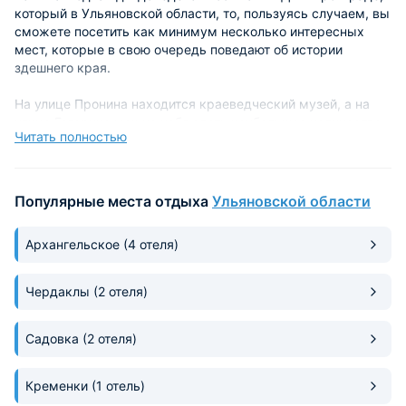
который в Ульяновской области, то, пользуясь случаем, вы
сможете посетить как минимум несколько интересных
мест, которые в свою очередь поведают об истории
здешнего края.
На улице Пронина находится краеведческий музей, а на
улице Гагарина можно наблюдать наибольшее количество
Читать полностью
зданий, представляющее историческую ценность.
Что стоит внимания в Димитровграде?
Популярные места отдыха
Ульяновской области
Как уже было выше сказано, можно побывать в
краеведческом музее на улице Пронина, по ней же
Архангельское
(4 отеля)
находится и драматический театр, и театр Подиум.
В городе можно обнаружить красивую, старинную
Чердаклы
(2 отеля)
мельницу и несколько памятников, таких как: памятник
меценату Маркову, памятник рублю и памятник-обелиск
Садовка
(2 отеля)
расстрелянным белогвардейцами коммунистам в 1918
году. Неподалеку от реки Мелекесски находятся братские
могилы, а на городской площади есть памятник Ленину.
Кременки
(1 отель)