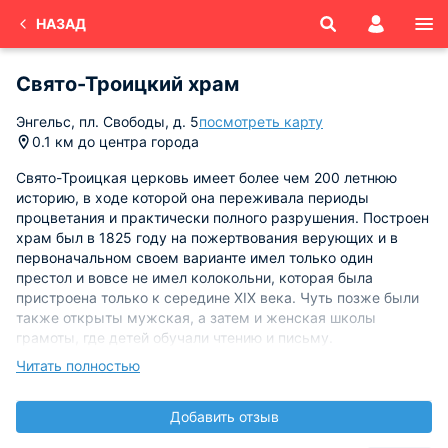
НАЗАД
Свято-Троицкий храм
Энгельс, пл. Свободы, д. 5
посмотреть карту
0.1 км до центра города
Свято-Троицкая церковь имеет более чем 200 летнюю
историю, в ходе которой она переживала периоды
процветания и практически полного разрушения. Построен
храм был в 1825 году на пожертвования верующих и в
первоначальном своем варианте имел только один
престол и вовсе не имел колокольни, которая была
пристроена только к середине XIX века. Чуть позже были
также открыты мужская, а затем и женская школы
грамоты, где детей обучали чтению и письму.
Читать полностью
В течение более 50 лет с 1930-х храм был полуразрушен и
не функционировал, а некоторое время даже размещал в
Добавить отзыв
себе городскую библиотеку города Энгельса. В 1990-х
практически полностью разрушенное здание церкви было