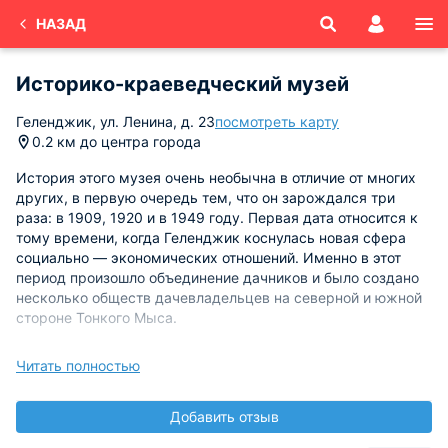
НАЗАД
Историко-краеведческий музей
Геленджик, ул. Ленина, д. 23
посмотреть карту
0.2 км до центра города
История этого музея очень необычна в отличие от многих
других, в первую очередь тем, что он зарождался три
раза: в 1909, 1920 и в 1949 году. Первая дата относится к
тому времени, когда Геленджик коснулась новая сфера
социально — экономических отношений. Именно в этот
период произошло объединение дачников и было создано
несколько обществ дачевладельцев на северной и южной
стороне Тонкого Мыса.
Музей был открыт в июле 1909 года, он назывался
Читать полностью
«Естественно — исторический музей» и располагался в
сторожке Рейнке М. М. Первая коллекция было составлена
Добавить отзыв
с помощью археологических экспонатов, собранных в
«Борисово». Закрыли музей в 1913 году из — за отсутствия