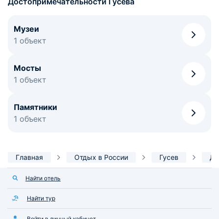
Достопримечательности Гусева
Музеи
1 объект
Мосты
1 объект
Памятники
1 объект
Главная
Отдых в России
Гусев
До
Найти отель
Найти тур
Войти в личный кабинет