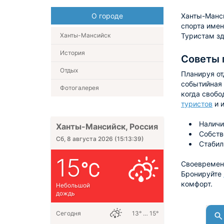
О городе
Ханты-Манси
спорта имен
Ханты-Мансийск
Туристам зд
История
Советы 
Отдых
Планируя от
событийная 
Фотогалерея
когда свобо
туристов
и 
Наличи
Ханты-Мансийск, Россия
Собств
Сб, 8 августа 2026
(
15:13:40
)
Стабил
15
Своевременн
Бронируйте
комфорт.
Небольшой
дождь
Сегодня
13° … 15°