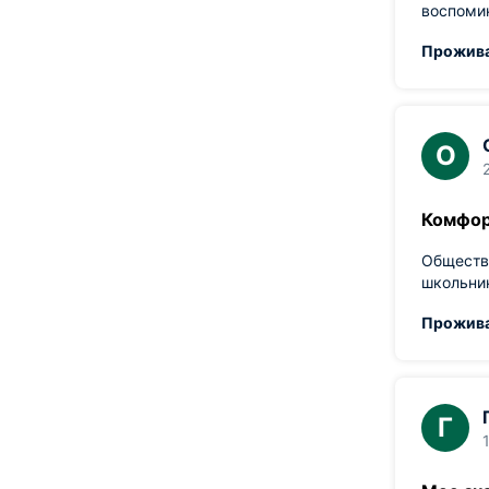
воспоми
О
Комфор
Обществе
школьни
Г