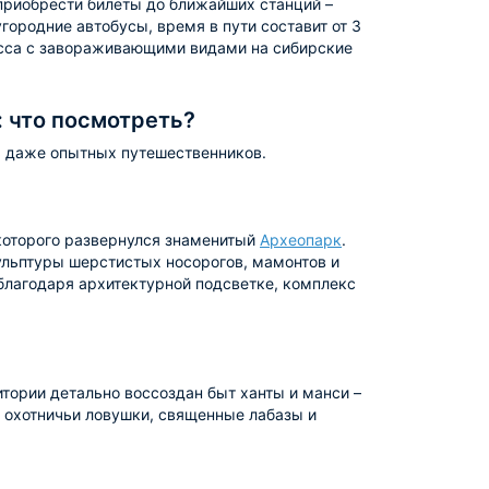
приобрести билеты до ближайших станций –
городние автобусы, время в пути составит от 3
асса с завораживающими видами на сибирские
 что посмотреть?
ь даже опытных путешественников.
которого развернулся знаменитый
Археопарк
.
ульптуры шерстистых носорогов, мамонтов и
благодаря архитектурной подсветке, комплекс
итории детально воссоздан быт ханты и манси –
, охотничьи ловушки, священные лабазы и