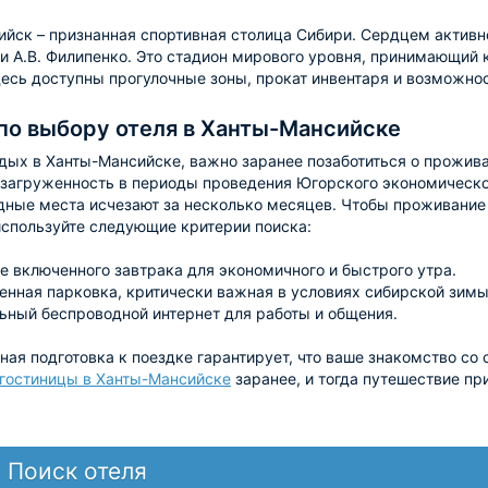
йск – признанная спортивная столица Сибири. Сердцем активн
и А.В. Филипенко. Это стадион мирового уровня, принимающи
есь доступны прогулочные зоны, прокат инвентаря и возможно
по выбору отеля в Ханты-Мансийске
дых в Ханты-Мансийске, важно заранее позаботиться о прожива
загруженность в периоды проведения Югорского экономическо
дные места исчезают за несколько месяцев. Чтобы проживани
используйте следующие критерии поиска:
е включенного завтрака для экономичного и быстрого утра.
енная парковка, критически важная в условиях сибирской зимы
ьный беспроводной интернет для работы и общения.
ая подготовка к поездке гарантирует, что ваше знакомство со
гостиницы в Ханты-Мансийске
заранее, и тогда путешествие п
Поиск отеля