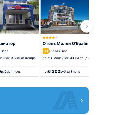
Мебли
комна
Авиатор
Отель Молли О'Брайн
9.1
9.1
277 
зывов
137 отзывов
Ханты-М
нсийск,
3.6 км от центра
Ханты-Мансийск,
4.1 км от центра
0
6 300
3 6
руб.
за 1 ночь
от
руб.
за 1 ночь
от