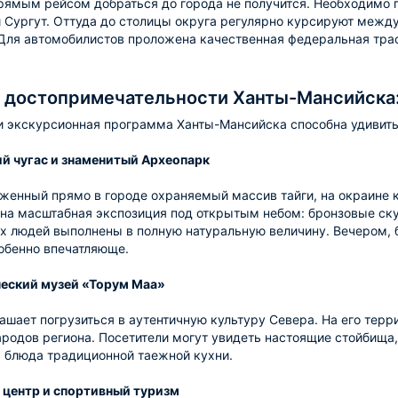
рямым рейсом добраться до города не получится. Необходимо 
 Сургут. Оттуда до столицы округа регулярно курсируют между
 Для автомобилистов проложена качественная федеральная тр
 достопримечательности Ханты-Мансийска:
и экскурсионная программа Ханты-Мансийска способна удивит
й чугас и знаменитый Археопарк
женный прямо в городе охраняемый массив тайги, на окраине 
на масштабная экспозиция под открытым небом: бронзовые ск
 людей выполнены в полную натуральную величину. Вечером, 
обенно впечатляюще.
еский музей «Торум Маа»
ашает погрузиться в аутентичную культуру Севера. На его терр
родов региона. Посетители могут увидеть настоящие стойбища
 блюда традиционной таежной кухни.
 центр и спортивный туризм