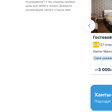
посредников? У нас указаны прямые
цены для любого жилья. Доверьте
организацию своего отдыха нам!
анные
Отель Лайнер
Гостевой
амма
9.3
8.9
259 отзывов
127 отз
ов
Ханты-Мансийск,
3.9 км от центра
Ханты-Манс
ск,
1.9 км от центра
Своя ухоже
3 450
3 000
.
за 1 ночь
от
руб.
за 1 ночь
от
р
Ханты
Подходит 