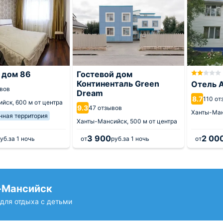
 дом 86
Гостевой дом
Континенталь Green
Отель 
ывов
Dream
8.7
110 от
ийск,
600 м от центра
9.3
47 отзывов
Ханты-Ма
нная территория
Ханты-Мансийск,
500 м от центра
3 900
2 00
уб.
за 1 ночь
от
руб.
за 1 ночь
от
-Мансийск
для отдыха с детьми