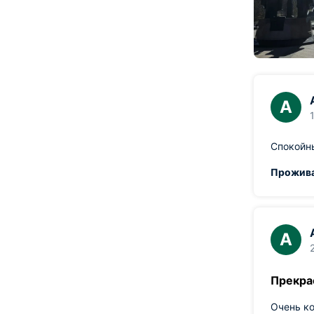
А
Спокойны
А
Прекра
Очень ко