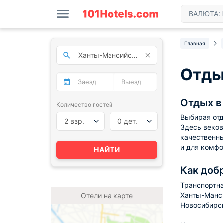
ВАЛЮТА:
Главная
Отды
Отдых в
Количество гостей
Выбирая отд
2 взр.
0 дет.
Здесь веков
качественны
и для комфо
НАЙТИ
Как доб
Транспортна
Ханты-Манси
Отели на карте
Новосибирс