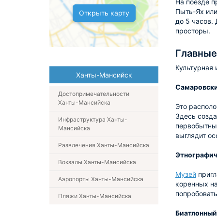
На поезде п
Пыть-Ях или
Открыть карту
до 5 часов.
просторы.
Главные
Культурная 
Ханты-Мансийск
Самаровски
Достопримечательности
Ханты-Мансийска
Это располо
Здесь созда
Инфраструктура Ханты-
первобытных
Мансийска
выглядит ос
Развлечения Ханты-Мансийска
Этнографич
Вокзалы Ханты-Мансийска
Музей
пригл
Аэропорты Ханты-Мансийска
коренных на
попробовать
Пляжи Ханты-Мансийска
Биатлонный