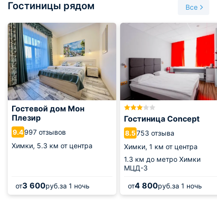
Гостиницы рядом
пункты за счет своего чистого и свежего воздуха.
Все
Гостевой дом Мон
Плезир
Гостиница Concept
997 отзывов
9.4
753 отзыва
8.5
Химки,
5.3 км от центра
Химки,
1 км от центра
1.3 км
до метро Химки
МЦД-3
3 600
4 800
от
руб.
за 1 ночь
от
руб.
за 1 ночь