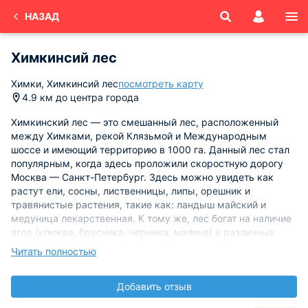
НАЗАД
Химкинсий лес
Химки, Химкинсий лес
посмотреть карту
4.9 км до центра города
Химкинский лес — это смешанный лес, расположенный
между Химками, рекой Клязьмой и Международным
шоссе и имеющий территорию в 1000 га. Данный лес стал
популярным, когда здесь проложили скоростную дорогу
Москва — Санкт-Петербург. Здесь можно увидеть как
растут ели, сосны, лиственницы, липы, орешник и
травянистые растения, такие как: ландыш майский и
медуница лекарственная. К тому же, лес богат на наличие
ягод (клюква, брусника, черника, малина) и различных
грибов.
Читать полностью
Помимо развитой флоры, здесь имеются и представители
Добавить отзыв
фауны: кабаны, белки, ежи, лоси и лисицы. Лес оказывает
положительное влияние на близлежащие населенные