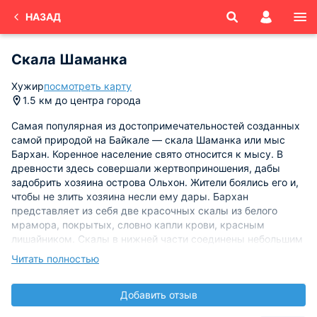
НАЗАД
Скала Шаманка
Хужир
посмотреть карту
1.5 км до центра города
Самая популярная из достопримечательностей созданных
самой природой на Байкале — скала Шаманка или мыс
Бархан. Коренное население свято относится к мысу. В
древности здесь совершали жертвоприношения, дабы
задобрить хозяина острова Ольхон. Жители боялись его и,
чтобы не злить хозяина несли ему дары. Бархан
представляет из себя две красочных скалы из белого
мрамора, покрытых, словно капли крови, красным
лишайником. Скалы в нижней части соединены небольшим
каменным переходом.
Читать полностью
За многие века, ветер, вода и снег, проделали в ближней к
Добавить отзыв
берегу скале сквозную пещеру. Пещера имеет высоту
около 6 метров, ширину 3, и длину 12 метров. Вход